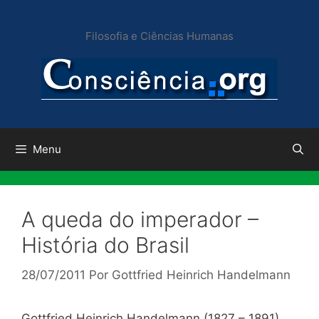
Pular
para
Filosofia e Ciências Humanas
o
conteúdo
Menu
A queda do imperador –
História do Brasil
28/07/2011
Por
Gottfried Heinrich Handelmann
Gottfried Heinrich Handelmann (1827 – 1891)