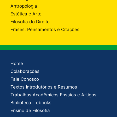
Antropologia
Estética e Arte
Filosofia do Direito
Frases, Pensamentos e Citações
Home
Colaborações
Fale Conosco
Textos Introdutórios e Resumos
Trabalhos Acadêmicos Ensaios e Artigos
Biblioteca – ebooks
Ensino de Filosofia