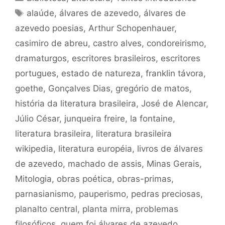
Tags
alaúde
,
álvares de azevedo
,
álvares de
azevedo poesias
,
Arthur Schopenhauer
,
casimiro de abreu
,
castro alves
,
condoreirismo
,
dramaturgos
,
escritores brasileiros
,
escritores
portugues
,
estado de natureza
,
franklin távora
,
goethe
,
Gonçalves Dias
,
gregório de matos
,
história da literatura brasileira
,
José de Alencar
,
Júlio César
,
junqueira freire
,
la fontaine
,
literatura brasileira
,
literatura brasileira
wikipedia
,
literatura européia
,
livros de álvares
de azevedo
,
machado de assis
,
Minas Gerais
,
Mitologia
,
obras poética
,
obras-primas
,
parnasianismo
,
pauperismo
,
pedras preciosas
,
planalto central
,
planta mirra
,
problemas
filosóficos
,
quem foi álvares de azevedo
,