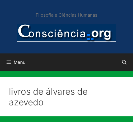
Pular
para
Filosofia e Ciências Humanas
o
conteúdo
Menu
livros de álvares de
azevedo