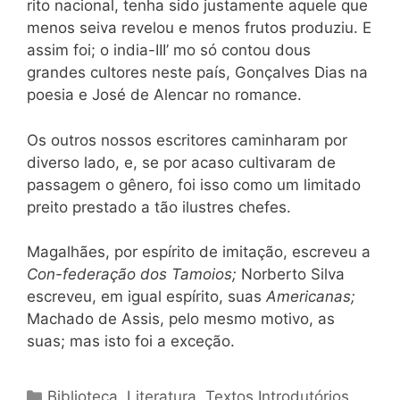
rito nacional, tenha sido justamente aquele que
menos seiva revelou e menos frutos produziu. E
assim foi; o india-III’ mo só contou dous
grandes cultores neste país, Gonçalves Dias na
poesia e José de Alencar no romance.
Os outros nossos escritores caminharam por
diverso lado, e, se por acaso cultivaram de
passagem o gênero, foi isso como um limitado
preito prestado a tão ilustres chefes.
Magalhães, por espírito de imitação, escreveu a
Con-federação dos Tamoios;
Norberto Silva
escreveu, em igual espírito, suas
Americanas;
Machado de Assis, pelo mesmo motivo, as
suas; mas isto foi a exceção.
Categorias
Biblioteca
,
Literatura
,
Textos Introdutórios