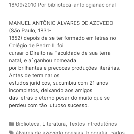
18/09/2010
Por
biblioteca-antologianacional
MANUEL ANTÔNIO ÁLVARES DE AZEVEDO
(São Paulo, 1831-
1852) depois de se ter formado em letras no
Colégio de Pedro II, foi
cursar o Direito na Faculdade de sua terra
natal, e aí ganhou nomeada
por brilhantes e precoces produções literárias.
Antes de terminar os
estudos jurídicos, sucumbiu com 21 anos
incompletos, deixando aos amigos
das letras o eterno pesar do muito que se
perdeu com tão lutuoso sucesso.
Categorias
Biblioteca
,
Literatura
,
Textos Introdutórios
Tags
álvares de azevedo poesias
,
biografia
,
carlos