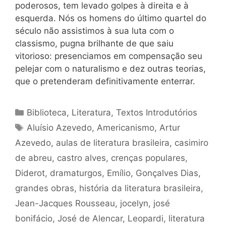
poderosos, tem levado golpes à direita e à
esquerda. Nós os homens do último quartel do
século não assistimos à sua luta com o
classismo, pugna brilhante de que saiu
vitorioso: presenciamos em compensação seu
pelejar com o naturalismo e dez outras teorias,
que o pretenderam definitivamente enterrar.
Categorias
Biblioteca
,
Literatura
,
Textos Introdutórios
Tags
Aluísio Azevedo
,
Americanismo
,
Artur
Azevedo
,
aulas de literatura brasileira
,
casimiro
de abreu
,
castro alves
,
crenças populares
,
Diderot
,
dramaturgos
,
Emílio
,
Gonçalves Dias
,
grandes obras
,
história da literatura brasileira
,
Jean-Jacques Rousseau
,
jocelyn
,
josé
bonifácio
,
José de Alencar
,
Leopardi
,
literatura