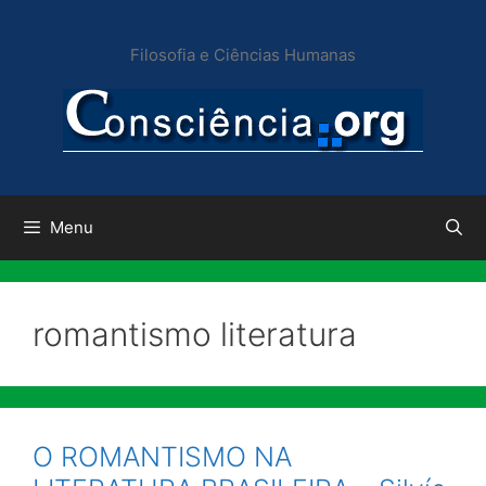
Pular
para
Filosofia e Ciências Humanas
o
conteúdo
Menu
romantismo literatura
O ROMANTISMO NA