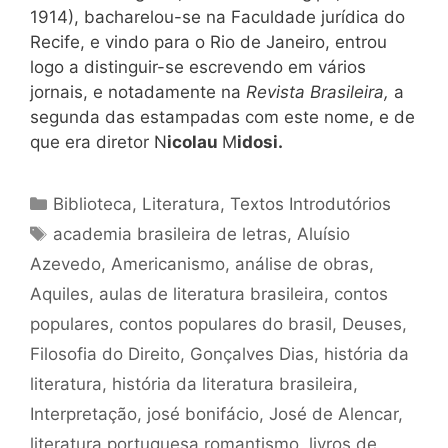
1914), bacharelou-se na Faculdade jurídica do
Recife, e vindo para o Rio de Janeiro, entrou
logo a distinguir-se escrevendo em vários
jornais, e notadamente na
Revista Brasileira,
a
segunda das estampadas com este nome, e de
que era diretor N
icolau
M
idosi.
Categorias
Biblioteca
,
Literatura
,
Textos Introdutórios
Tags
academia brasileira de letras
,
Aluísio
Azevedo
,
Americanismo
,
análise de obras
,
Aquiles
,
aulas de literatura brasileira
,
contos
populares
,
contos populares do brasil
,
Deuses
,
Filosofia do Direito
,
Gonçalves Dias
,
história da
literatura
,
história da literatura brasileira
,
Interpretação
,
josé bonifácio
,
José de Alencar
,
literatura portuguesa romantismo
,
livros de