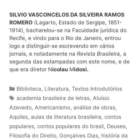
SILVIO VASCONCELOS DA SILVEIRA RAMOS
ROMERO
(Lagarto, Estado de Sergipe, 1851-
1914), bacharelou-se na Faculdade jurídica do
Recife, e vindo para o Rio de Janeiro, entrou
logo a distinguir-se escrevendo em vários
jornais, e notadamente na
Revista Brasileira,
a
segunda das estampadas com este nome, e de
que era diretor N
icolau
M
idosi.
Categorias
Biblioteca
,
Literatura
,
Textos Introdutórios
Tags
academia brasileira de letras
,
Aluísio
Azevedo
,
Americanismo
,
análise de obras
,
Aquiles
,
aulas de literatura brasileira
,
contos
populares
,
contos populares do brasil
,
Deuses
,
Filosofia do Direito
,
Gonçalves Dias
,
história da