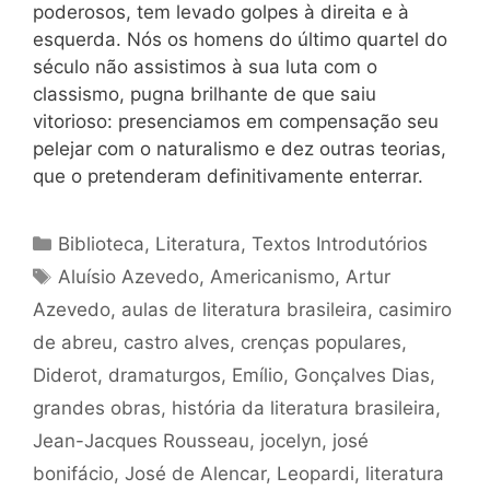
poderosos, tem levado golpes à direita e à
esquerda. Nós os homens do último quartel do
século não assistimos à sua luta com o
classismo, pugna brilhante de que saiu
vitorioso: presenciamos em compensação seu
pelejar com o naturalismo e dez outras teorias,
que o pretenderam definitivamente enterrar.
Categorias
Biblioteca
,
Literatura
,
Textos Introdutórios
Tags
Aluísio Azevedo
,
Americanismo
,
Artur
Azevedo
,
aulas de literatura brasileira
,
casimiro
de abreu
,
castro alves
,
crenças populares
,
Diderot
,
dramaturgos
,
Emílio
,
Gonçalves Dias
,
grandes obras
,
história da literatura brasileira
,
Jean-Jacques Rousseau
,
jocelyn
,
josé
bonifácio
,
José de Alencar
,
Leopardi
,
literatura