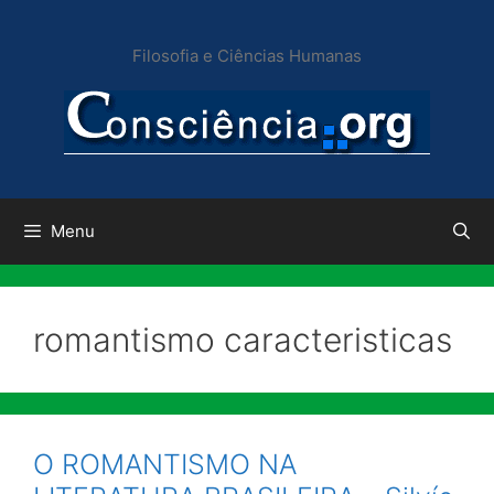
Pular
para
Filosofia e Ciências Humanas
o
conteúdo
Menu
romantismo caracteristicas
O ROMANTISMO NA