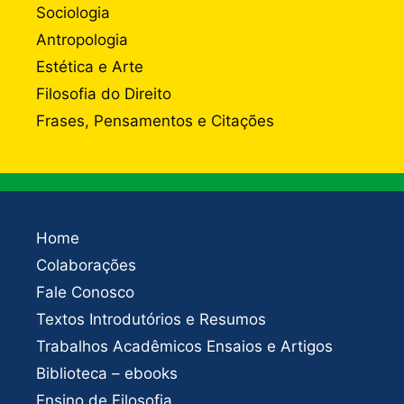
Sociologia
Antropologia
Estética e Arte
Filosofia do Direito
Frases, Pensamentos e Citações
Home
Colaborações
Fale Conosco
Textos Introdutórios e Resumos
Trabalhos Acadêmicos Ensaios e Artigos
Biblioteca – ebooks
Ensino de Filosofia