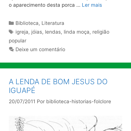
o aparecimento desta porca …
Ler mais
Categorias
Biblioteca
,
Literatura
Tags
igreja
,
jóias
,
lendas
,
linda moça
,
religião
popular
Deixe um comentário
A LENDA DE BOM JESUS DO
IGUAPÉ
20/07/2011
Por
biblioteca-historias-folclore