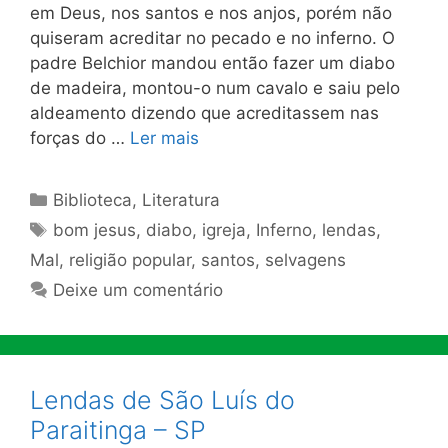
em Deus, nos santos e nos anjos, porém não
quiseram acreditar no pecado e no inferno. O
padre Belchior mandou então fazer um diabo
de madeira, montou-o num cavalo e saiu pelo
aldeamento dizendo que acreditassem nas
forças do …
Ler mais
Categorias
Biblioteca
,
Literatura
Tags
bom jesus
,
diabo
,
igreja
,
Inferno
,
lendas
,
Mal
,
religião popular
,
santos
,
selvagens
Deixe um comentário
Lendas de São Luís do
Paraitinga – SP