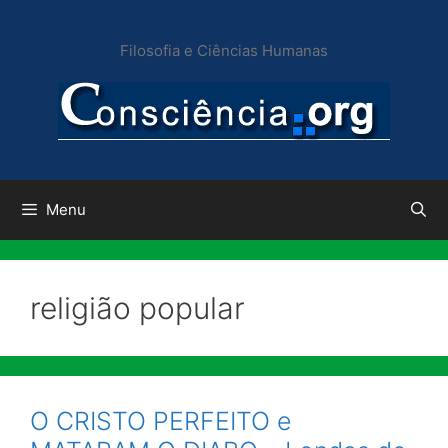
Pular
para
Filosofia e Ciências Humanas
o
conteúdo
Menu
religião popular
O CRISTO PERFEITO e