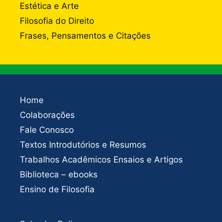
Estética e Arte
Filosofia do Direito
Frases, Pensamentos e Citações
Home
Colaborações
Fale Conosco
Textos Introdutórios e Resumos
Trabalhos Acadêmicos Ensaios e Artigos
Biblioteca – ebooks
Ensino de Filosofia