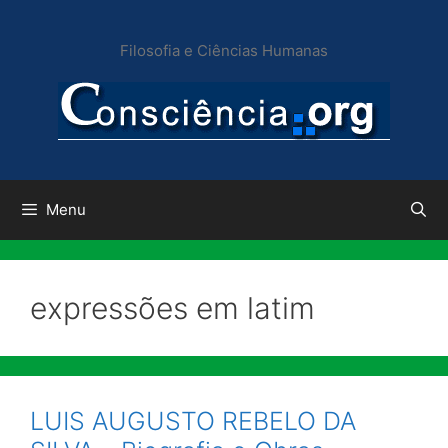
Pular
para
Filosofia e Ciências Humanas
o
conteúdo
Menu
expressões em latim
LUIS AUGUSTO REBELO DA