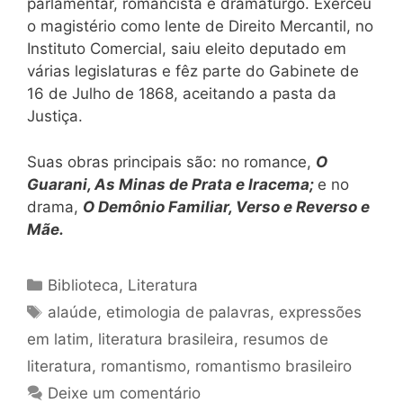
parlamentar, romancista e dramaturgo. Exerceu
o magistério como lente de Direito Mercantil, no
Instituto Comercial, saiu eleito deputado em
várias legislaturas e fêz parte do Gabinete de
16 de Julho de 1868, aceitando a pasta da
Justiça.
Suas obras principais são: no romance,
O
Guarani, As Minas de Prata e Iracema;
e no
drama,
O Demônio Familiar, Verso e Reverso e
Mãe.
Categorias
Biblioteca
,
Literatura
Tags
alaúde
,
etimologia de palavras
,
expressões
em latim
,
literatura brasileira
,
resumos de
literatura
,
romantismo
,
romantismo brasileiro
Deixe um comentário