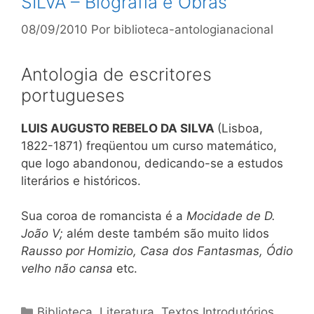
SILVA – Biografia e Obras
08/09/2010
Por
biblioteca-antologianacional
Antologia de escritores
portugueses
LUIS AUGUSTO REBELO DA SILVA
(Lisboa,
1822-1871) freqüentou um curso matemático,
que logo abandonou, dedicando-se a estudos
literários e históricos.
Sua coroa de romancista é a
Mocidade de D.
João V;
além deste também são muito lidos
Rausso por Homizio, Casa dos Fantasmas, Ódio
velho não cansa
etc.
Categorias
Biblioteca
,
Literatura
,
Textos Introdutórios