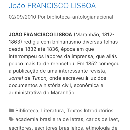
João FRANCISCO LISBOA
02/09/2010
Por
biblioteca-antologianacional
JOÃO FRANCISCO LISBOA
(Maranhão, 1812-
1863) redigiu com brilhantismo diversas folhas
desde 1832 até 1836, época em que
interrompeu os labores da imprensa, que aliás
pouco mais tarde reencetou. Em 1852 começou
a publicação de uma interessante revista,
Jornal de Timon,
onde escreveu
à
luz dos
documentos a história civil, econômica e
administrativa do Maranhão.
Categorias
Biblioteca
,
Literatura
,
Textos Introdutórios
Tags
academia brasileira de letras
,
carlos de laet
,
escritores
,
escritores brasileiros
,
etimologia de