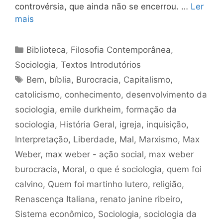
controvérsia, que ainda não se encerrou. …
Ler
mais
Categorias
Biblioteca
,
Filosofia Contemporânea
,
Sociologia
,
Textos Introdutórios
Tags
Bem
,
bíblia
,
Burocracia
,
Capitalismo
,
catolicismo
,
conhecimento
,
desenvolvimento da
sociologia
,
emile durkheim
,
formação da
sociologia
,
História Geral
,
igreja
,
inquisição
,
Interpretação
,
Liberdade
,
Mal
,
Marxismo
,
Max
Weber
,
max weber - ação social
,
max weber
burocracia
,
Moral
,
o que é sociologia
,
quem foi
calvino
,
Quem foi martinho lutero
,
religião
,
Renascença Italiana
,
renato janine ribeiro
,
Sistema econômico
,
Sociologia
,
sociologia da