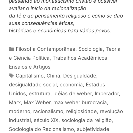
passando ao monasticismo cristão é possível
avaliar o início da racionalização
da fé e do pensamento religioso e como se dão
suas consequências éticas,
históricas e econômicas para vários povos.
Categorias
Filosofia Contemporânea
,
Sociologia
,
Teoria
e Ciência Política
,
Trabalhos Acadêmicos
Ensaios e Artigos
Tags
Capitalismo
,
China
,
Desigualdade
,
desigualdade social
,
economia
,
Estados
Unidos
,
estrutura
,
idéias de weber
,
Imperador
,
Marx
,
Max Weber
,
max weber burocracia
,
moderno
,
racionalismo
,
religiosidade
,
revolução
industrial
,
século XIX
,
sociologia da religião
,
Sociologia do Racionalismo
,
subjetividade