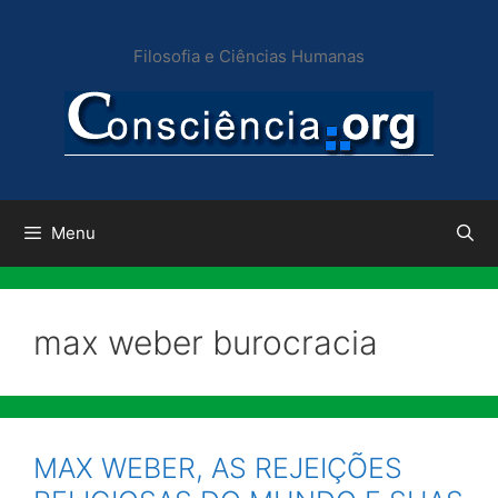
Pular
para
Filosofia e Ciências Humanas
o
conteúdo
Menu
max weber burocracia
MAX WEBER, AS REJEIÇÕES