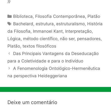
)}
Categorias
Biblioteca
,
Filosofia Contemporânea
,
Platão
Tags
Bachelard
,
estrutura
,
estruturalismo
,
História
da Filosofia
,
Immanoel Kant
,
Interpretação
,
Lógica
,
método científico
,
não ser
,
pensadores
,
Platão
,
textos filosóficos
Das Principais Vantagens da Deseducação
para a Coletividade e para o Indivíduo
A Fenomenologia Ontológico-Hermenêutica
na perspectiva Heideggeriana
Deixe um comentário