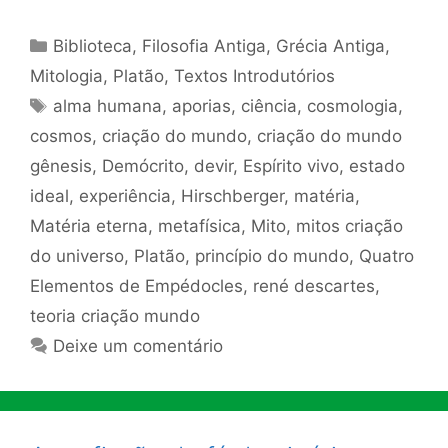
Categorias
Biblioteca
,
Filosofia Antiga
,
Grécia Antiga
,
Mitologia
,
Platão
,
Textos Introdutórios
Tags
alma humana
,
aporias
,
ciência
,
cosmologia
,
cosmos
,
criação do mundo
,
criação do mundo
gênesis
,
Demócrito
,
devir
,
Espírito vivo
,
estado
ideal
,
experiência
,
Hirschberger
,
matéria
,
Matéria eterna
,
metafísica
,
Mito
,
mitos criação
do universo
,
Platão
,
princípio do mundo
,
Quatro
Elementos de Empédocles
,
rené descartes
,
teoria criação mundo
Deixe um comentário