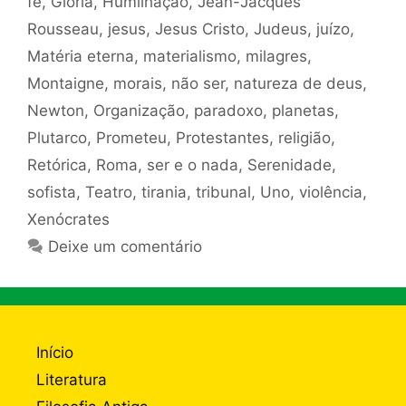
fé
,
Glória
,
Humilhação
,
Jean-Jacques
Rousseau
,
jesus
,
Jesus Cristo
,
Judeus
,
juízo
,
Matéria eterna
,
materialismo
,
milagres
,
Montaigne
,
morais
,
não ser
,
natureza de deus
,
Newton
,
Organização
,
paradoxo
,
planetas
,
Plutarco
,
Prometeu
,
Protestantes
,
religião
,
Retórica
,
Roma
,
ser e o nada
,
Serenidade
,
sofista
,
Teatro
,
tirania
,
tribunal
,
Uno
,
violência
,
Xenócrates
Deixe um comentário
Início
Literatura