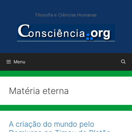
Pular
para
Filosofia e Ciências Humanas
o
conteúdo
Menu
Matéria eterna
A criação do mundo pelo