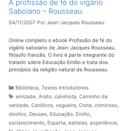
A profissão de fé do vigário
Saboiano – Rousseau
04/11/2007
Por
Jean-Jacques Rousseau
Online completo o ebook Profissão de fé do
vigário saboiano de Jean-Jacques Rousseau,
filósofo francês. O livro é parte integrante do
tratado sobre Educação Emílio e trata dos
princípios da religião natural de Rousseau.
Categorias
Biblioteca
,
Textos Introdutórios
Tags
amizade
,
Arato
,
calvinista
,
Caminho da
verdade
,
Católicos
,
cegueira
,
Creta
,
criminoso
,
destino
,
Deuses
,
Educação
,
Emílio
,
esclarecimento
,
Esparta
,
estrelas
,
experiência
,