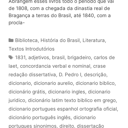
Abrangem esses livros todo o período que vai
de 1808, com a chegada da dinastia real de
Bragança a terras do Brasil, até 1840, com a
procla-
Categorias
Biblioteca
,
História do Brasil
,
Literatura
,
Textos Introdutórios
Tags
1831
,
adjetivos
,
brasil
,
brigadeiro
,
carlos de
laet
,
concordancia verbal e nominal
,
crase
redação dissertativa
,
D. Pedro I
,
descrição
,
dicionario
,
dicionario aurelio
,
dicionario biblico
,
dicionário grátis
,
dicionario ingles
,
dicionario
juridico
,
dicionário latim texto biblico em grego
,
dicionario portugues espanhol ortografia oficial
,
dicionário português inglês
,
dicionario
portugues sinonimos
,
direito
,
dissertação