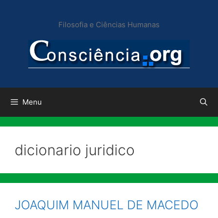
Pular
para
Filosofia e Ciências Humanas
o
conteúdo
Menu
dicionario juridico
JOAQUIM MANUEL DE MACEDO