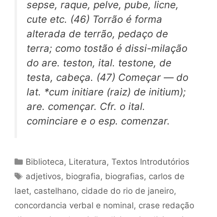
sepse, raque, pelve, pube, licne,
cute etc. (46) Torrão é forma
alterada de terrão, pedaço de
terra; como tostão é dissi-milação
do are. teston, ital. testone, de
testa, cabeça. (47) Começar — do
lat. *cum initiare (raiz) de initium);
are. començar. Cfr. o ital.
cominciare e o esp. comenzar.
Categorias
Biblioteca
,
Literatura
,
Textos Introdutórios
Tags
adjetivos
,
biografia
,
biografias
,
carlos de
laet
,
castelhano
,
cidade do rio de janeiro
,
concordancia verbal e nominal
,
crase redação