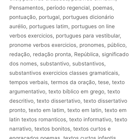
Pensamentos
,
período regencial
,
poemas
,
pontuação
,
portugal
,
portugues dicionário
aurélio
,
portugues latim
,
portugues on line
verbos exercicios
,
portugues para vestibular
,
pronome verbos exercicios
,
pronomes
,
público
,
redação
,
redação pronta
,
República
,
significado
dos nomes
,
substantivo
,
substantivos
,
substantivos exercicios classes gramaticais
,
tempos verbais
,
termos da oração
,
tese
,
texto
argumentativo
,
texto bíblico em grego
,
texto
descritivo
,
texto dissertativo
,
texto dissertativo
pronto
,
texto em latim
,
texto em latin
,
texto em
latin textos romanticos
,
texto informativo
,
texto
narrativo
,
textos bonitos
,
textos curtos e
engraçados poemas
,
textos curtos infantis
,