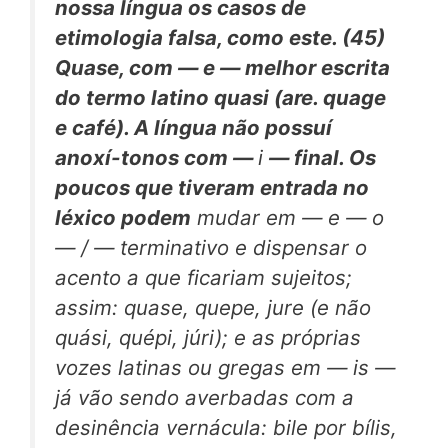
nossa língua os casos de
etimologia falsa, como este. (45)
Quase,
com — e — melhor escrita
do termo latino
quasi
(are.
quage
e
café).
A língua não possuí
anoxí-tonos com —
i
— final. Os
poucos que tiveram entrada no
léxico podem
mudar em — e — o
— / — terminativo e dispensar o
acento a que ficariam sujeitos;
assim: quase, quepe, jure (e não
quási, quépi, júri); e as próprias
vozes latinas ou gregas em — is —
já vão sendo averbadas com a
desinência vernácula: bile por bílis,