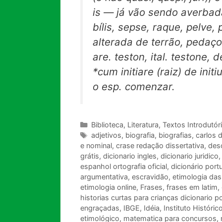
is — já vão sendo averbad
bílis, sepse, raque, pelve, 
alterada de terrão, pedaço
are. teston, ital. testone,
*cum initiare (raiz) de init
o esp. comenzar.
Categorias
Biblioteca
,
Literatura
,
Textos Introdutór
Tags
adjetivos
,
biografia
,
biografias
,
carlos d
e nominal
,
crase redação dissertativa
,
des
grátis
,
dicionario ingles
,
dicionario juridico
espanhol ortografia oficial
,
dicionário port
argumentativa
,
escravidão
,
etimologia das
etimologia online
,
Frases
,
frases em latim
,
historias curtas para crianças dicionario p
engraçadas
,
IBGE
,
Idéia
,
Instituto Históric
etimológico
,
matematica para concursos
,