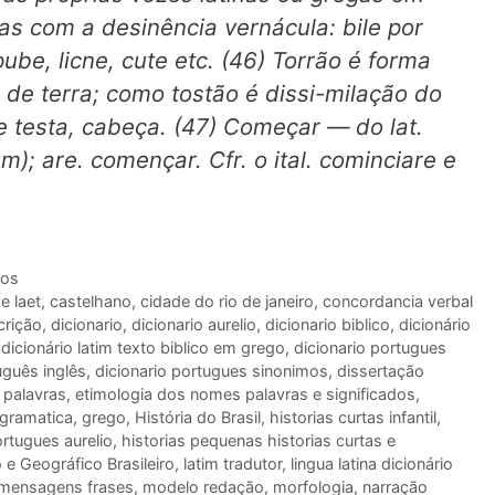
as com a desinência vernácula: bile por
pube, licne, cute etc. (46) Torrão é forma
 de terra; como tostão é dissi-milação do
 de testa, cabeça. (47) Começar — do lat.
ium); are. començar. Cfr. o ital. cominciare e
ios
e laet
,
castelhano
,
cidade do rio de janeiro
,
concordancia verbal
crição
,
dicionario
,
dicionario aurelio
,
dicionario biblico
,
dicionário
,
dicionário latim texto biblico em grego
,
dicionario portugues
uguês inglês
,
dicionario portugues sinonimos
,
dissertação
 palavras
,
etimologia dos nomes palavras e significados
,
gramatica
,
grego
,
História do Brasil
,
historias curtas infantil
,
ortugues aurelio
,
historias pequenas historias curtas e
o e Geográfico Brasileiro
,
latim tradutor
,
lingua latina dicionário
mensagens frases
,
modelo redação
,
morfologia
,
narração