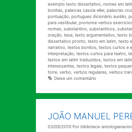
exemplo texto dissertativo
,
nomes em lat
bonitas
,
palavras cassia eller
,
palavras cr
pontuação
,
portugues dicionário aurélio
,
p
para vestibular
,
pronome verbos exercicio
nomes
,
substantivo
,
substantivos
,
substan
oração
,
tese
,
texto argumentativo
,
texto b
dissertativo pronto
,
texto em latim
,
texto e
narrativo
,
textos bonitos
,
textos curtos e
interpretação
,
textos curtos para teatro
,
t
textos em latim traduzidos
,
textos em lati
interessantes
,
textos legais
,
textos peque
torre
,
verbo
,
verbos regulares
,
verbos tran
Deixe um comentário
JOÃO MANUEL PERE
03/09/2010
Por
biblioteca-antologianacio