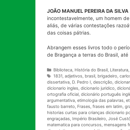
JOÃO MANUEL PEREIRA DA SILVA
incontestavelmente, um homem de tr
aliás, de várias contestações razo
das coisas pátrias.
Abrangem esses livros todo o perío
de Bragança a terras do Brasil, até
Categorias
Biblioteca
,
História do Brasil
,
Literatura
Tags
1831
,
adjetivos
,
brasil
,
brigadeiro
,
carlo
dissertativa
,
D. Pedro I
,
descrição
,
dicionar
dicionario ingles
,
dicionario juridico
,
dicion
ortografia oficial
,
dicionário português ingl
argumentativa
,
etimologia das palavras
,
et
fausto barreto
,
Frases
,
frases em latim
,
gr
historias curtas para crianças dicionario p
engraçadas
,
Império Brasileiro
,
José Custó
matematica para concursos
,
mensagens f