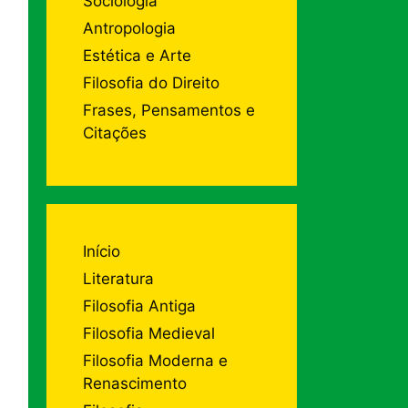
Sociologia
Antropologia
Estética e Arte
Filosofia do Direito
Frases, Pensamentos e
Citações
Início
Literatura
Filosofia Antiga
Filosofia Medieval
Filosofia Moderna e
Renascimento