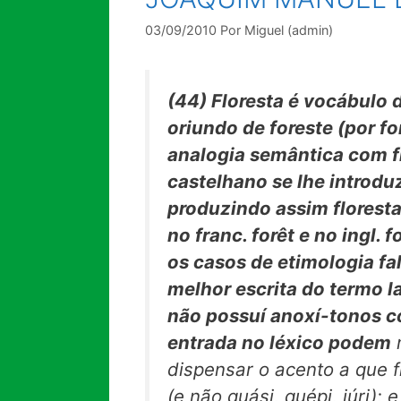
03/09/2010
Por
Miguel (admin)
(44)
Floresta
é vocábulo 
oriundo de
foreste
(por
fo
analogia semântica com
f
castelhano se lhe introdu
produzindo assim
florest
no franc.
forêt
e no ingl.
f
os casos de etimologia fa
melhor escrita do termo l
não possuí anoxí-tonos
entrada no léxico podem
m
dispensar o acento a que f
(e não quási, quépi, júri);