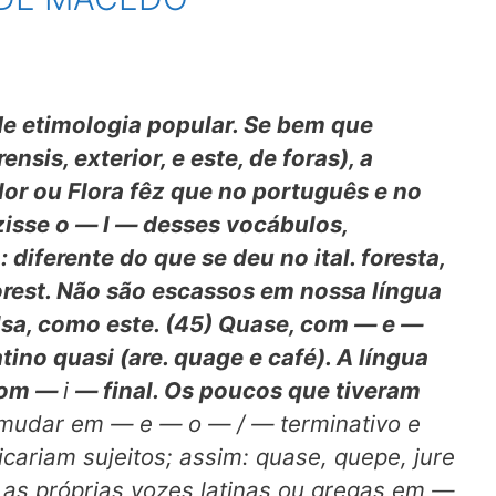
de etimologia popular. Se bem que
rensis,
exterior, e este, de
foras),
a
lor
ou
Flora
fêz que no português e no
zisse o —
l —
desses vocábulos,
a:
diferente do que se deu no ital.
foresta,
orest.
Não são escassos em nossa língua
lsa, como este. (45)
Quase,
com — e —
atino
quasi
(are.
quage
e
café).
A língua
 com —
i
— final. Os poucos que tiveram
udar em — e — o — / — terminativo e
icariam sujeitos; assim: quase, quepe, jure
 e as próprias vozes latinas ou gregas em —