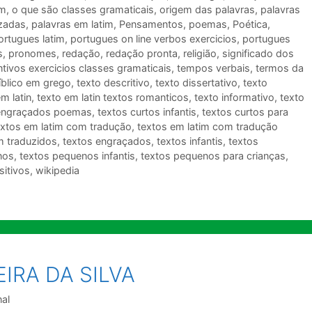
im
,
o que são classes gramaticais
,
origem das palavras
,
palavras
uzadas
,
palavras em latim
,
Pensamentos
,
poemas
,
Poética
,
ortugues latim
,
portugues on line verbos exercicios
,
portugues
s
,
pronomes
,
redação
,
redação pronta
,
religião
,
significado dos
tivos exercicios classes gramaticais
,
tempos verbais
,
termos da
íblico em grego
,
texto descritivo
,
texto dissertativo
,
texto
m latin
,
texto em latin textos romanticos
,
texto informativo
,
texto
 engraçados poemas
,
textos curtos infantis
,
textos curtos para
extos em latim com tradução
,
textos em latim com tradução
m traduzidos
,
textos engraçados
,
textos infantis
,
textos
nos
,
textos pequenos infantis
,
textos pequenos para crianças
,
sitivos
,
wikipedia
IRA DA SILVA
nal