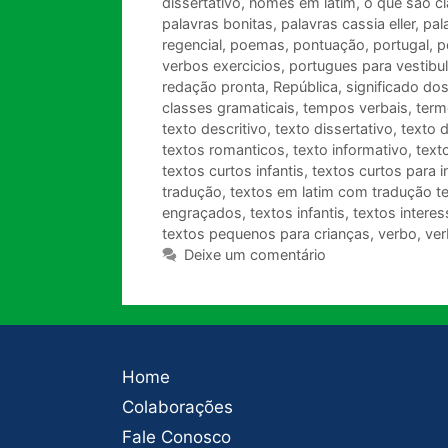
dissertativo
,
nomes em latim
,
o que são c
palavras bonitas
,
palavras cassia eller
,
pal
regencial
,
poemas
,
pontuação
,
portugal
,
p
verbos exercicios
,
portugues para vestibul
redação pronta
,
República
,
significado do
classes gramaticais
,
tempos verbais
,
term
texto descritivo
,
texto dissertativo
,
texto d
textos romanticos
,
texto informativo
,
text
textos curtos infantis
,
textos curtos para i
tradução
,
textos em latim com tradução te
engraçados
,
textos infantis
,
textos intere
textos pequenos para crianças
,
verbo
,
ver
Deixe um comentário
Home
Colaborações
Fale Conosco