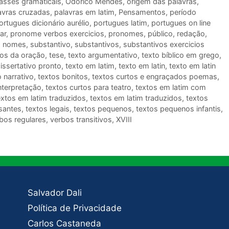
lasses gramaticais
,
Odorico Mendes
,
origem das palavras
,
avras cruzadas
,
palavras em latim
,
Pensamentos
,
período
ortugues dicionário aurélio
,
portugues latim
,
portugues on line
ar
,
pronome verbos exercicios
,
pronomes
,
público
,
redação
,
s nomes
,
substantivo
,
substantivos
,
substantivos exercicios
os da oração
,
tese
,
texto argumentativo
,
texto bíblico em grego
,
issertativo pronto
,
texto em latim
,
texto em latin
,
texto em latin
o narrativo
,
textos bonitos
,
textos curtos e engraçados poemas
,
nterpretação
,
textos curtos para teatro
,
textos em latim com
xtos em latim traduzidos
,
textos em latim traduzidos
,
textos
ssantes
,
textos legais
,
textos pequenos
,
textos pequenos infantis
,
bos regulares
,
verbos transitivos
,
XVIII
Salvador Dali
Política de Privacidade
Carlos Castaneda