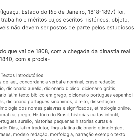
(Iguaçu, Estado do Rio de Janeiro, 1818-1897) foi,
abalho e méritos cujos escritos históricos, objeto,
áveis não devem ser postos de parte pelos estudiosos
do que vai de 1808, com a chegada da dinastia real
 1840, com a procla-
,
Textos Introdutórios
s de laet
,
concordancia verbal e nominal
,
crase redação
io
,
dicionario aurelio
,
dicionario biblico
,
dicionário grátis
,
ário latim texto biblico em grego
,
dicionario portugues espanhol
ês
,
dicionario portugues sinonimos
,
direito
,
dissertação
imologia dos nomes palavras e significados
,
etimologia online
,
amatica
,
grego
,
História do Brasil
,
historias curtas infantil
,
ortugues aurelio
,
historias pequenas historias curtas e
dio Dias
,
latim tradutor
,
lingua latina dicionário etimológico
,
rases
,
modelo redação
,
morfologia
,
narração exemplo texto