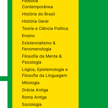
Filosofia
Contemporânea
História do Brasil
História Geral
Teoria e Ciência Política
Ensino
Existencialismo &
Fenomenologia
Filosofia da Mente &
Psicologia
Lógica, Epistemologia e
Filosofia da Linguagem
Mitologia
Grécia Antiga
Roma Antiga
Sociologia