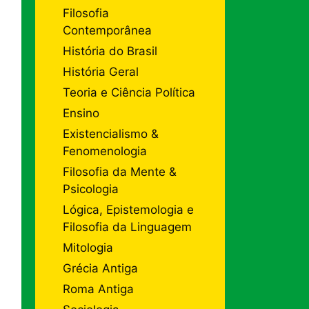
Filosofia
Contemporânea
História do Brasil
História Geral
Teoria e Ciência Política
Ensino
Existencialismo &
Fenomenologia
Filosofia da Mente &
Psicologia
Lógica, Epistemologia e
Filosofia da Linguagem
Mitologia
Grécia Antiga
Roma Antiga