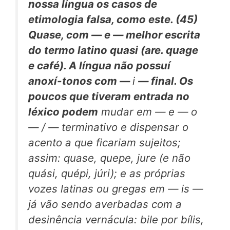
nossa língua os casos de
etimologia falsa, como este. (45)
Quase,
com — e — melhor escrita
do termo latino
quasi
(are.
quage
e
café).
A língua não possuí
anoxí-tonos com —
i
— final. Os
poucos que tiveram entrada no
léxico podem
mudar em — e — o
— / — terminativo e dispensar o
acento a que ficariam sujeitos;
assim: quase, quepe, jure (e não
quási, quépi, júri); e as próprias
vozes latinas ou gregas em — is —
já vão sendo averbadas com a
desinência vernácula: bile por bílis,