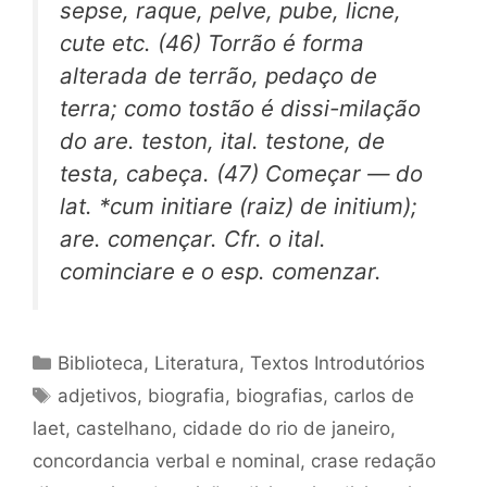
sepse, raque, pelve, pube, licne,
cute etc. (46) Torrão é forma
alterada de terrão, pedaço de
terra; como tostão é dissi-milação
do are. teston, ital. testone, de
testa, cabeça. (47) Começar — do
lat. *cum initiare (raiz) de initium);
are. començar. Cfr. o ital.
cominciare e o esp. comenzar.
Categorias
Biblioteca
,
Literatura
,
Textos Introdutórios
Tags
adjetivos
,
biografia
,
biografias
,
carlos de
laet
,
castelhano
,
cidade do rio de janeiro
,
concordancia verbal e nominal
,
crase redação