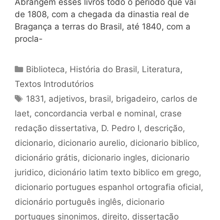
Abrangem esses livros todo o período que vai
de 1808, com a chegada da dinastia real de
Bragança a terras do Brasil, até 1840, com a
procla-
Categorias
Biblioteca
,
História do Brasil
,
Literatura
,
Textos Introdutórios
Tags
1831
,
adjetivos
,
brasil
,
brigadeiro
,
carlos de
laet
,
concordancia verbal e nominal
,
crase
redação dissertativa
,
D. Pedro I
,
descrição
,
dicionario
,
dicionario aurelio
,
dicionario biblico
,
dicionário grátis
,
dicionario ingles
,
dicionario
juridico
,
dicionário latim texto biblico em grego
,
dicionario portugues espanhol ortografia oficial
,
dicionário português inglês
,
dicionario
portugues sinonimos
,
direito
,
dissertação