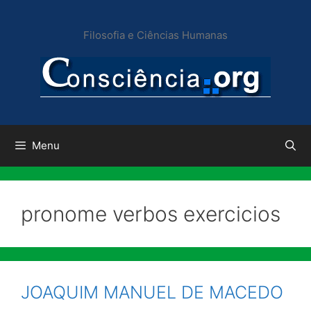
Pular
para
Filosofia e Ciências Humanas
o
conteúdo
Menu
pronome verbos exercicios
JOAQUIM MANUEL DE MACEDO