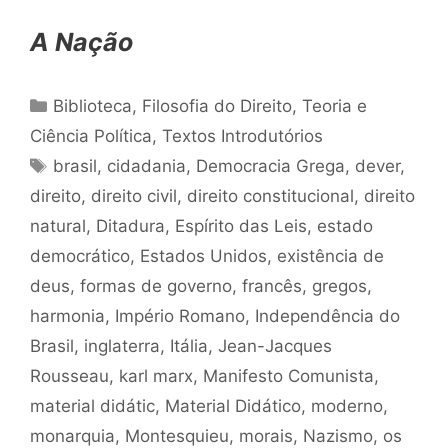
A Nação
Categorias
Biblioteca
,
Filosofia do Direito
,
Teoria e
Ciência Política
,
Textos Introdutórios
Tags
brasil
,
cidadania
,
Democracia Grega
,
dever
,
direito
,
direito civil
,
direito constitucional
,
direito
natural
,
Ditadura
,
Espírito das Leis
,
estado
democrático
,
Estados Unidos
,
existência de
deus
,
formas de governo
,
francês
,
gregos
,
harmonia
,
Império Romano
,
Independência do
Brasil
,
inglaterra
,
Itália
,
Jean-Jacques
Rousseau
,
karl marx
,
Manifesto Comunista
,
material didátic
,
Material Didático
,
moderno
,
monarquia
,
Montesquieu
,
morais
,
Nazismo
,
os