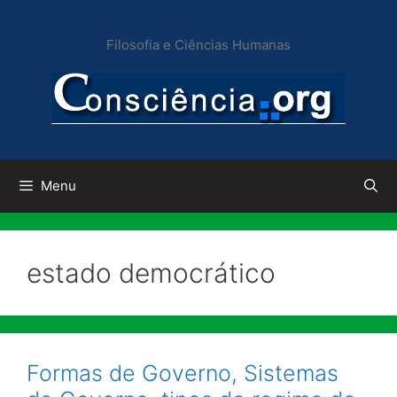
Pular
para
Filosofia e Ciências Humanas
o
conteúdo
Menu
estado democrático
Formas de Governo, Sistemas