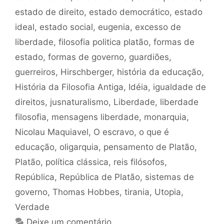
estado de direito
,
estado democrático
,
estado
ideal
,
estado social
,
eugenia
,
excesso de
liberdade
,
filosofia politica platão
,
formas de
estado
,
formas de governo
,
guardiões
,
guerreiros
,
Hirschberger
,
história da educação
,
História da Filosofia Antiga
,
Idéia
,
igualdade de
direitos
,
jusnaturalismo
,
Liberdade
,
liberdade
filosofia
,
mensagens liberdade
,
monarquia
,
Nicolau Maquiavel
,
O escravo
,
o que é
educação
,
oligarquia
,
pensamento de Platão
,
Platão
,
política clássica
,
reis filósofos
,
República
,
República de Platão
,
sistemas de
governo
,
Thomas Hobbes
,
tirania
,
Utopia
,
Verdade
Deixe um comentário