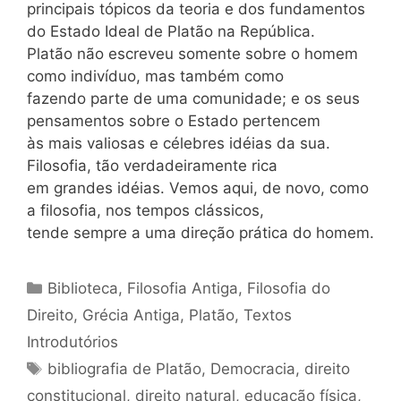
principais tópicos da teoria e dos fundamentos
do Estado Ideal de Platão na República.
Platão não escreveu somente sobre o homem
como indivíduo, mas também como
fazendo parte de uma comunidade; e os seus
pensamentos sobre o Estado pertencem
às mais valiosas e célebres idéias da sua.
Filosofia, tão verdadeira­mente rica
em grandes idéias. Vemos aqui, de novo, como
a filosofia, nos tempos clássicos,
tende sempre a uma direção prática do homem.
Categorias
Biblioteca
,
Filosofia Antiga
,
Filosofia do
Direito
,
Grécia Antiga
,
Platão
,
Textos
Introdutórios
Tags
bibliografia de Platão
,
Democracia
,
direito
constitucional
,
direito natural
,
educação física
,