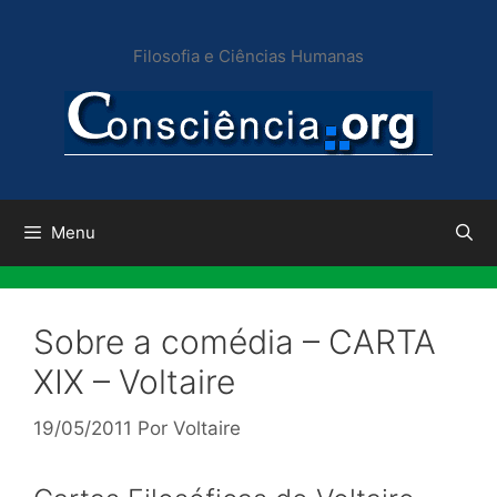
Pular
para
Filosofia e Ciências Humanas
o
conteúdo
Menu
Sobre a comédia – CARTA
XIX – Voltaire
19/05/2011
Por
Voltaire