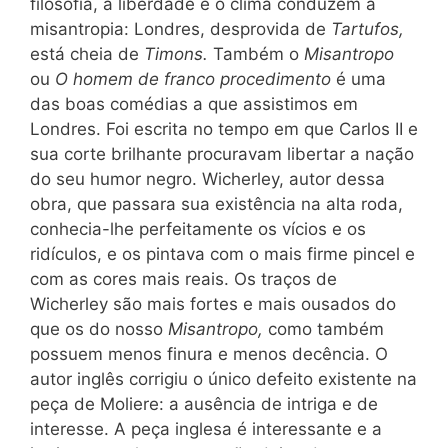
filosofia, a liberdade e o clima conduzem à
misantropia: Londres, desprovida de
Tartufos,
está cheia de
Timons.
Também o
Misantropo
ou
O homem de franco procedimento
é uma
das boas comédias a que assistimos em
Londres. Foi escrita no tempo em que Carlos II e
sua corte brilhante procuravam libertar a nação
do seu humor negro. Wicherley, autor dessa
obra, que passara sua existência na alta roda,
conhecia-lhe perfeitamente os vícios e os
ridículos, e os pintava com o mais firme pincel e
com as cores mais reais. Os traços de
Wicherley são mais fortes e mais ousados do
que os do nosso
Misantropo,
como também
possuem menos finura e menos decência. O
autor inglês corrigiu o único defeito existente na
peça de Moliere: a ausência de intriga e de
interesse. A peça inglesa é interessante e a