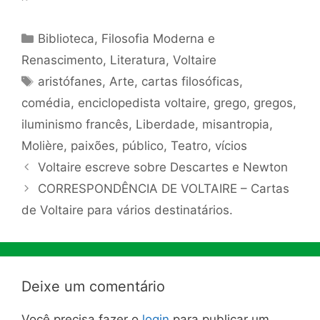
Categorias
Biblioteca
,
Filosofia Moderna e
Renascimento
,
Literatura
,
Voltaire
Tags
aristófanes
,
Arte
,
cartas filosóficas
,
comédia
,
enciclopedista voltaire
,
grego
,
gregos
,
iluminismo francês
,
Liberdade
,
misantropia
,
Molière
,
paixões
,
público
,
Teatro
,
vícios
Voltaire escreve sobre Descartes e Newton
CORRESPONDÊNCIA DE VOLTAIRE – Cartas
de Voltaire para vários destinatários.
Deixe um comentário
Você precisa fazer o
login
para publicar um