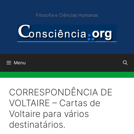
Pular
para
Filosofia e Ciências Humanas
o
conteúdo
Menu
CORRESPONDÊNCIA DE
VOLTAIRE – Cartas de
Voltaire para vários
destinatários.