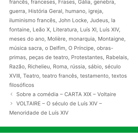
francês
,
franceses
,
Frases
,
Gália
,
genebra
,
guerra
,
História Geral
,
humano
,
igreja
,
iluminismo francês
,
John Locke
,
Judeus
,
la
fontaine
,
Leão X
,
Literatura
,
Luís XI
,
Luís XIV
,
meses do ano
,
Molière
,
monarquia
,
Montaigne
,
música sacra
,
o Delfim
,
O Príncipe
,
obras-
primas
,
peças de teatro
,
Protestantes
,
Rabelais
,
Razão
,
Richelieu
,
Roma
,
rússia
,
sábio
,
século
XVIII
,
Teatro
,
teatro francês
,
testamento
,
textos
filosóficos
Sobre a comédia – CARTA XIX – Voltaire
VOLTAIRE – O século de Luís XIV –
Menoridade de Luís XIV