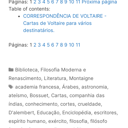
Páginas:
1
2
3
4
5
6
7
8
9
10
11
Próxima página
Table of contents:
CORRESPONDÊNCIA DE VOLTAIRE -
Cartas de Voltaire para vários
destinatários.
Páginas:
1
2
3
4
5
6
7
8
9
10
11
Categorias
Biblioteca
,
Filosofia Moderna e
Renascimento
,
Literatura
,
Montaigne
Tags
academia francesa
,
Árabes
,
astronomia
,
ateísmo
,
Bossuet
,
Cartas
,
companhia das
índias
,
conhecimento
,
cortes
,
crueldade
,
D'alembert
,
Educação
,
Enciclopédia
,
escritores
,
espírito humano
,
exército
,
filosofia
,
filósofo