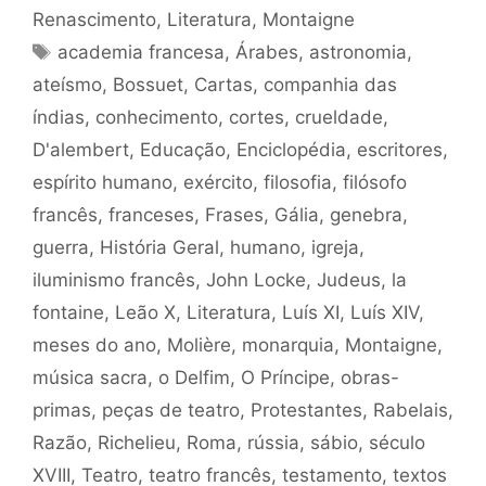
Renascimento
,
Literatura
,
Montaigne
Tags
academia francesa
,
Árabes
,
astronomia
,
ateísmo
,
Bossuet
,
Cartas
,
companhia das
índias
,
conhecimento
,
cortes
,
crueldade
,
D'alembert
,
Educação
,
Enciclopédia
,
escritores
,
espírito humano
,
exército
,
filosofia
,
filósofo
francês
,
franceses
,
Frases
,
Gália
,
genebra
,
guerra
,
História Geral
,
humano
,
igreja
,
iluminismo francês
,
John Locke
,
Judeus
,
la
fontaine
,
Leão X
,
Literatura
,
Luís XI
,
Luís XIV
,
meses do ano
,
Molière
,
monarquia
,
Montaigne
,
música sacra
,
o Delfim
,
O Príncipe
,
obras-
primas
,
peças de teatro
,
Protestantes
,
Rabelais
,
Razão
,
Richelieu
,
Roma
,
rússia
,
sábio
,
século
XVIII
,
Teatro
,
teatro francês
,
testamento
,
textos