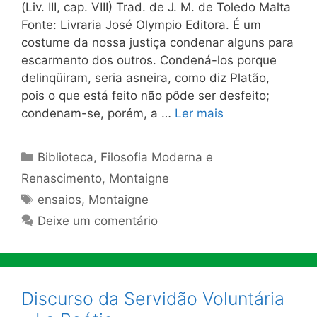
(Liv. III, cap. VIII) Trad. de J. M. de Toledo Malta
Fonte: Livraria José Olympio Editora. É um
costume da nossa justiça condenar alguns para
escarmento dos outros. Condená-los porque
delinqüiram, seria asneira, como diz Platão,
pois o que está feito não pôde ser desfeito;
condenam-se, porém, a …
Ler mais
Categorias
Biblioteca
,
Filosofia Moderna e
Renascimento
,
Montaigne
Tags
ensaios
,
Montaigne
Deixe um comentário
Discurso da Servidão Voluntária