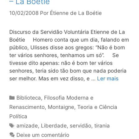
– La Boétie
10/02/2008
Por
Étienne de La Boétie
Discurso da Servidão Voluntária Etienne de La
Boétie Homero conta que um dia, falando em
público, Ulisses disse aos gregos: “Não é bom
ter vários senhores, tenhamos um só”. Se
tivesse dito apenas: não é bom ter vários
senhores, teria sido tão bom que nada poderia
ser melhor. Mas em vez disso, e …
Ler mais
Categorias
Biblioteca
,
Filosofia Moderna e
Renascimento
,
Montaigne
,
Teoria e Ciência
Política
Tags
amizade
,
Liberdade
,
servidão
,
tirania
Deixe um comentário