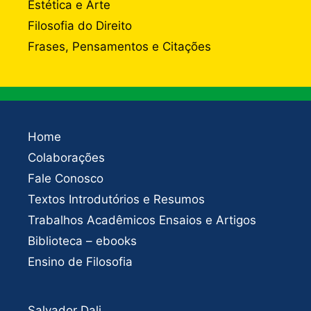
Estética e Arte
Filosofia do Direito
Frases, Pensamentos e Citações
Home
Colaborações
Fale Conosco
Textos Introdutórios e Resumos
Trabalhos Acadêmicos Ensaios e Artigos
Biblioteca – ebooks
Ensino de Filosofia
Salvador Dali