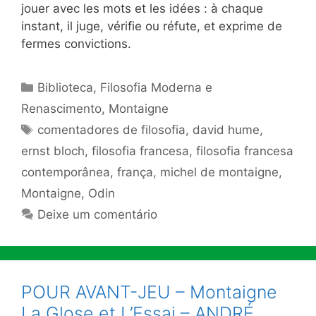
jouer avec les mots et les idées : à chaque
instant, il juge, vérifie ou ré­fute, et exprime de
fermes convictions.
Categorias
Biblioteca
,
Filosofia Moderna e
Renascimento
,
Montaigne
Tags
comentadores de filosofia
,
david hume
,
ernst bloch
,
filosofia francesa
,
filosofia francesa
contemporânea
,
frança
,
michel de montaigne
,
Montaigne
,
Odin
Deixe um comentário
POUR AVANT-JEU – Montaigne
La Glose et L’Essai – ANDRÉ