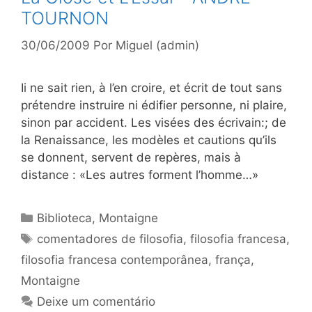
TOURNON
30/06/2009
Por
Miguel (admin)
Ii ne sait rien, à l’en croire, et écrit de tout sans
prétendre instruire ni édifier personne, ni plaire,
sinon par accident. Les visées des écrivain:; de
la Renaissance, les modèles et cautions qu’ils
se donnent, servent de repères, mais à
distance : «Les autres forment l’homme…»
Categorias
Biblioteca
,
Montaigne
Tags
comentadores de filosofia
,
filosofia francesa
,
filosofia francesa contemporânea
,
frança
,
Montaigne
Deixe um comentário