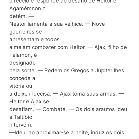
o receio e responde ao desafio de Heitor e
Agamémnon o
detém. —
Nestor lamenta a sua velhice. — Nove
guerreiros se
apresentam e todos
almejam combater com Heitor. — Ajax, filho de
Telamon, é
designado
pela sorte. — Pedem os Gregos a Júpiter lhes
conceda a
vitória ou
a deixe indecisa. — Ajax toma suas armas. —
Heitor e Ajax se
desafiam. — Combate. — Os dois arautos Ideu
e Taltíbio
intervém.
—Ideu, ao aproximar-se a noite, induz os dois