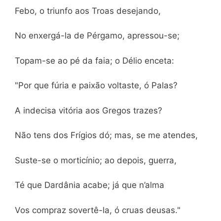
Febo, o triunfo aos Troas desejando,
No enxergá-la de Pérgamo, apressou-se;
Topam-se ao pé da faia; o Délio enceta:
"Por que fúria e paixão voltaste, ó Palas?
A indecisa vitória aos Gregos trazes?
Não tens dos Frígios dó; mas, se me atendes,
Suste-se o morticínio; ao depois, guerra,
Té que Dardânia acabe; já que n’alma
Vos compraz sovertê-la, ó cruas deusas."