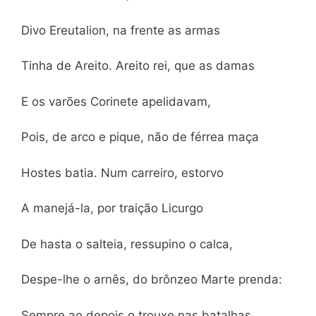
Divo Ereutalion, na frente as armas
Tinha de Areito. Areito rei, que as damas
E os varões Corinete apelidavam,
Pois, de arco e pique, não de férrea maça
Hostes batia. Num carreiro, estorvo
A manejá-la, por traição Licurgo
De hasta o salteia, ressupino o calca,
Despe-lhe o arnês, do brônzeo Marte prenda:
Sempre ao depois o trouxe nas batalhas,