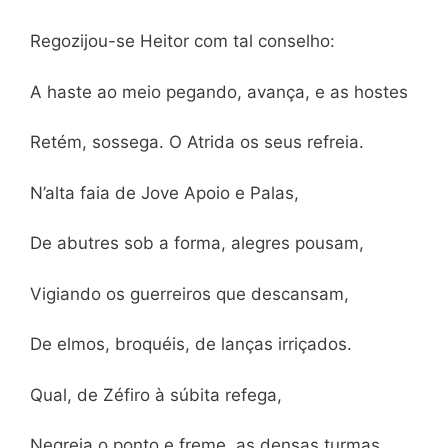
Regozijou-se Heitor com tal conselho:
A haste ao meio pegando, avança, e as hostes
Retém, sossega. O Atrida os seus refreia.
N’alta faia de Jove Apoio e Palas,
De abutres sob a forma, alegres pousam,
Vigiando os guerreiros que descansam,
De elmos, broquéis, de lanças irriçados.
Qual, de Zéfiro à súbita refega,
Negreja o ponto e freme, as densas turmas