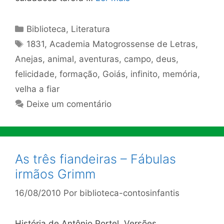
Categorias
Biblioteca
,
Literatura
Tags
1831
,
Academia Matogrossense de Letras
,
Anejas
,
animal
,
aventuras
,
campo
,
deus
,
felicidade
,
formação
,
Goiás
,
infinito
,
memória
,
velha a fiar
Deixe um comentário
As três fiandeiras – Fábulas
irmãos Grimm
16/08/2010
Por
biblioteca-contosinfantis
História de Antônio Portel. Versões