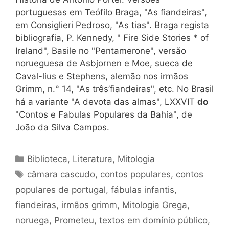
portuguesas em Teófilo Braga, "As fiandeiras",
em Consiglieri Pedroso, "As tias". Braga regista
bibliografia, P. Kennedy, " Fire Side Stories * of
Ireland", Basile no "Pentamerone", versão
norueguesa de Asbjornen e Moe, sueca de
Caval-lius e Stephens, alemão nos irmãos
Grimm, n.° 14, "As três’fiandeiras", etc. No Brasil
há a
variante "A devota das almas", LXXVIT
do
"Contos e Fabulas Populares da Bahia", de
João da Silva Campos.
Categorias
Biblioteca
,
Literatura
,
Mitologia
Tags
câmara cascudo
,
contos populares
,
contos
populares de portugal
,
fábulas infantis
,
fiandeiras
,
irmãos grimm
,
Mitologia Grega
,
noruega
,
Prometeu
,
textos em domínio público
,