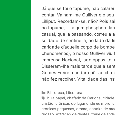
Já que se foi o tapume, não calar
contar. Valham-me Gulliver e o seu 
Lilliput. Recordam-se, não? Pois s
no tapume, — algum phosphoro lanç
casual, que ia passando, correu a
soldado de sentinella, ao lado da 
caridade d’aquelle corpo de bombei
phenomenos), o nosso Gulliver viu f
Imprensa Nacional, lado oppos-to, 
Disseram-lhe mais tarde que a sen
Gomes Freire mandara pôr ao chafar
não fez recolher. Vitalidade das ins
Categorias
Biblioteca
,
Literatura
Tags
bula papal
,
chafariz da Carioca
,
cidade 
cristão
,
crônicas do lugar onde eu moro
,
c
cronicas pequenas
,
drama
,
ebooks de mac
grosso
,
extração de dentes
,
freire de and