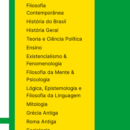
Filosofia
Contemporânea
História do Brasil
História Geral
Teoria e Ciência Política
Ensino
Existencialismo &
Fenomenologia
Filosofia da Mente &
Psicologia
Lógica, Epistemologia e
Filosofia da Linguagem
Mitologia
Grécia Antiga
Roma Antiga