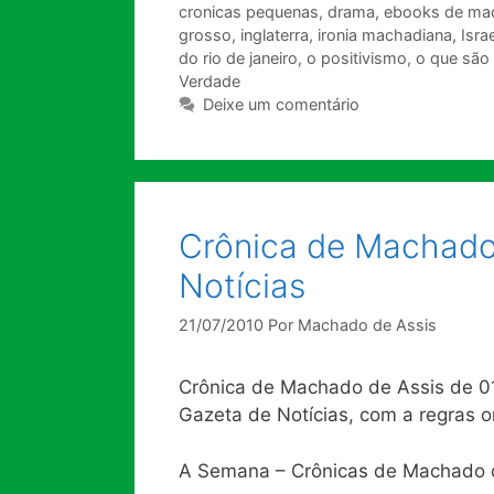
cronicas pequenas
,
drama
,
ebooks de mac
grosso
,
inglaterra
,
ironia machadiana
,
Israe
do rio de janeiro
,
o positivismo
,
o que são
Verdade
Deixe um comentário
Crônica de Machado 
Notícias
21/07/2010
Por
Machado de Assis
Crônica de Machado de Assis de 01
Gazeta de Notícias, com a regras o
A Semana – Crônicas de Machado 