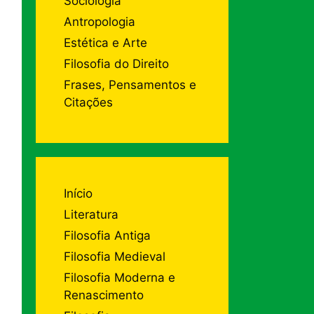
Sociologia
Antropologia
Estética e Arte
Filosofia do Direito
Frases, Pensamentos e
Citações
Início
Literatura
Filosofia Antiga
Filosofia Medieval
Filosofia Moderna e
Renascimento