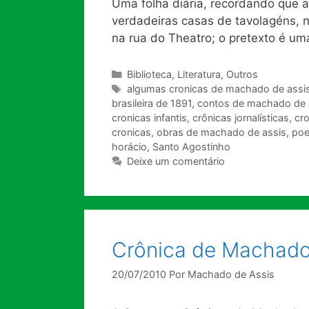
Uma folha diária, recordando que 
verdadeiras casas de tavolagéns, 
na rua do Theatro; o pretexto é um
Categorias
Biblioteca
,
Literatura
,
Outros
Tags
algumas cronicas de machado de assi
brasileira de 1891
,
contos de machado de 
cronicas infantis
,
crônicas jornalísticas
,
cr
cronicas
,
obras de machado de assis
,
poe
horácio
,
Santo Agostinho
Deixe um comentário
Crônica de Machado
20/07/2010
Por
Machado de Assis