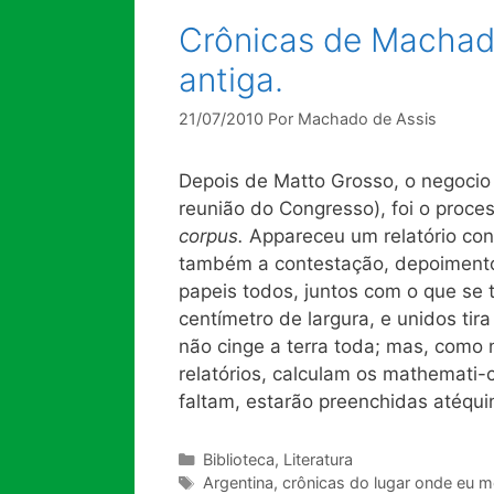
Crônicas de Machado
antiga.
21/07/2010
Por
Machado de Assis
Depois de Matto Grosso, o negocio
reunião do Congresso), foi o proce
corpus.
Appareceu um relatório co
também a contestação, depoimentos
papeis todos, juntos com o que se
centímetro de largura, e unidos tira
não cinge a terra toda; mas, como
relatórios, calculam os mathemati-
faltam, estarão preenchidas atéqui
Categorias
Biblioteca
,
Literatura
Tags
Argentina
,
crônicas do lugar onde eu 