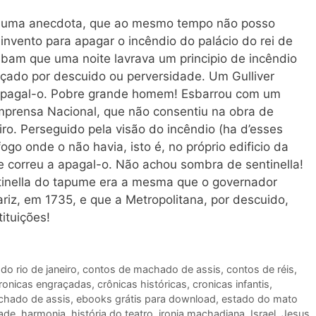
ei uma anecdota, que ao mesmo tempo não posso
invento para apagar o incêndio do palácio do rei de
aibam que uma noite lavrava um principio de incêndio
ado por descuido ou perversidade. Um Gulliver
 apagal-o. Pobre grande homem! Esbarrou com um
Imprensa Nacional, que não consentiu na obra de
ro. Perseguido pela visão do incêndio (ha d’esses
ogo onde o não havia, isto é, no próprio edificio da
e correu a apagal-o. Não achou sombra de sentinella!
tinella do tapume era a mesma que o governador
iz, em 1735, e que a Metropolitana, por descuido,
tituições!
do rio de janeiro
,
contos de machado de assis
,
contos de réis
,
ronicas engraçadas
,
crônicas históricas
,
cronicas infantis
,
hado de assis
,
ebooks grátis para download
,
estado do mato
rade
,
harmonia
,
história do teatro
,
ironia machadiana
,
Israel
,
Jesus