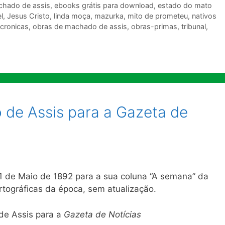
hado de assis
,
ebooks grátis para download
,
estado do mato
l
,
Jesus Cristo
,
linda moça
,
mazurka
,
mito de prometeu
,
nativos
 cronicas
,
obras de machado de assis
,
obras-primas
,
tribunal
,
de Assis para a Gazeta de
 de Maio de 1892 para a sua coluna “A semana” da
rtográficas da época, sem atualização.
de Assis para a
Gazeta de Notícias