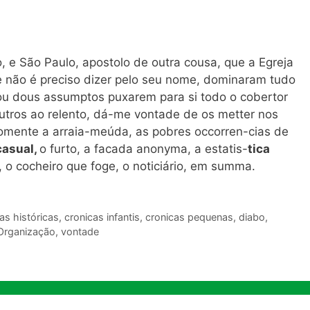
, e São Paulo, apostolo de outra cousa, que a Egreja
ue não é preciso dizer pelo seu nome, dominaram tudo
ou dous assumptos puxarem para si todo o cobertor
utros ao relento, dá-me vontade de os metter nos
somente a arraia-meúda, as pobres occorren-cias de
casual,
o furto, a facada anonyma, a estatis-
tica
o, o cocheiro que foge, o noticiário, em summa.
as históricas
,
cronicas infantis
,
cronicas pequenas
,
diabo
,
Organização
,
vontade