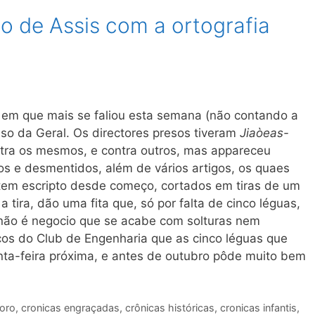
 de Assis com a ortografia
 em que mais se faliou esta semana (não contando a
sso da Geral. Os directores presos tiveram
Jiaòeas-
ntra os mesmos, e contra outros, mas appareceu
 e desmentidos, além de vários artigos, os quaes
 tem escripto desde começo, cortados em tiras de um
 a tira, dão uma fita que, só por falta de cinco léguas,
 não é negocio que se acabe com solturas nem
cos do Club de Engenharia que as cinco léguas que
nta-feira próxima, e antes de outubro pôde muito bem
moro
,
cronicas engraçadas
,
crônicas históricas
,
cronicas infantis
,