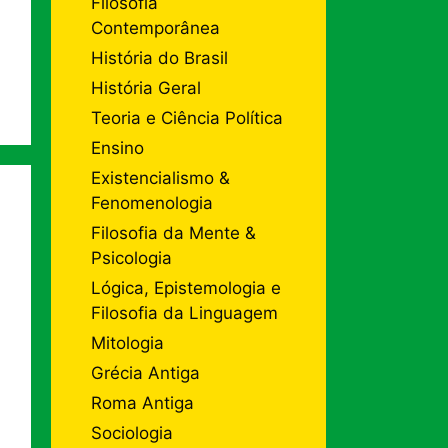
Filosofia
Contemporânea
História do Brasil
História Geral
Teoria e Ciência Política
Ensino
Existencialismo &
Fenomenologia
Filosofia da Mente &
Psicologia
Lógica, Epistemologia e
Filosofia da Linguagem
Mitologia
Grécia Antiga
Roma Antiga
Sociologia