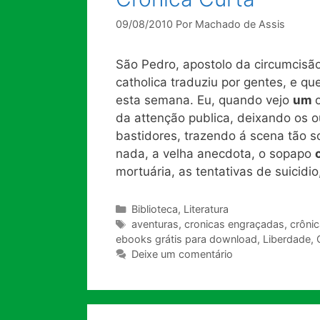
09/08/2010
Por
Machado de Assis
São Pedro, apostolo da circumcisão
catholica traduziu por gentes, e q
esta semana. Eu, quando vejo
um
da attenção publica, deixando os o
bastidores, trazendo á scena tão 
nada, a velha anecdota, o sopapo
mortuária, as tentativas de suicidi
Categorias
Biblioteca
,
Literatura
Tags
aventuras
,
cronicas engraçadas
,
crônic
ebooks grátis para download
,
Liberdade
,
Deixe um comentário