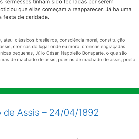
as kermesses tinham sido fechadas por serem
noticiou que ellas começam a reapparecer. Já ha uma
a festa de caridade.
s
,
ateu
,
clássicos brasileiros
,
consciência moral
,
constituição
assis
,
crônicas do lugar onde eu moro
,
cronicas engraçadas
,
onicas pequenas
,
Júlio César
,
Napoleão Bonaparte
,
o que são
mas de machado de assis
,
poesias de machado de assis
,
poeta
 de Assis – 24/04/1892