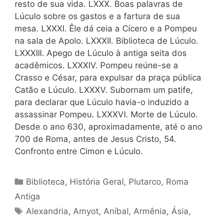
resto de sua vida. LXXX. Boas palavras de
Lúculo sobre os gastos e a fartura de sua
mesa. LXXXI. Êle dá ceia a Cícero e a Pompeu
na sala de Apolo. LXXXII. Biblioteca de Lúculo.
LXXXIII. Apego de Lúculo à antiga seita dos
acadêmicos. LXXXIV. Pompeu reúne-se a
Crasso e César, para expulsar da praça pública
Catão e Lúculo. LXXXV. Subornam um patife,
para declarar que Lúculo havia-o induzido a
assassinar Pompeu. LXXXVI. Morte de Lúculo.
Desde o ano 630, aproximadamente, até o ano
700 de Roma, antes de Jesus Cristo, 54.
Confronto entre Cimon e Lúculo.
Categorias
Biblioteca
,
História Geral
,
Plutarco
,
Roma
Antiga
Tags
Alexandria
,
Amyot
,
Aníbal
,
Armênia
,
Ásia
,