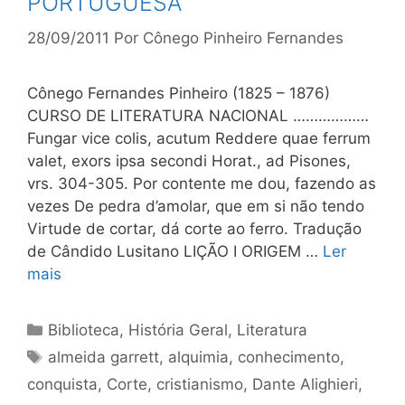
PORTUGUESA
28/09/2011
Por
Cônego Pinheiro Fernandes
Cônego Fernandes Pinheiro (1825 – 1876)
CURSO DE LITERATURA NACIONAL ………………
Fungar vice colis, acutum Reddere quae ferrum
valet, exors ipsa secondi Horat., ad Pisones,
vrs. 304-305. Por contente me dou, fazendo as
vezes De pedra d’amolar, que em si não tendo
Virtude de cortar, dá corte ao ferro. Tradução
de Cândido Lusitano LIÇÃO I ORIGEM …
Ler
mais
Categorias
Biblioteca
,
História Geral
,
Literatura
Tags
almeida garrett
,
alquimia
,
conhecimento
,
conquista
,
Corte
,
cristianismo
,
Dante Alighieri
,