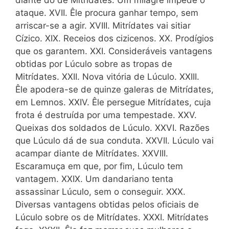
diante do de Mitrídates. Um milagre impede o
ataque. XVII. Êle procura ganhar tempo, sem
arriscar-se a agir. XVIII. Mitrídates vai sitiar
Cízico. XIX. Receios dos cizicenos. XX. Prodígios
que os garantem. XXI. Consideráveis vantagens
obtidas por Lúculo sobre as tropas de
Mitrídates. XXII. Nova vitória de Lúculo. XXIII.
Êle apodera-se de quinze galeras de Mitrídates,
em Lemnos. XXIV. Êle persegue Mitrídates, cuja
frota é destruída por uma tempestade. XXV.
Queixas dos soldados de Lúculo. XXVI. Razões
que Lúculo dá de sua conduta. XXVII. Lúculo vai
acampar diante de Mitrídates. XXVIII.
Escaramuça em que, por fim, Lúculo tem
vantagem. XXIX. Um dandariano tenta
assassinar Lúculo, sem o conseguir. XXX.
Diversas vantagens obtidas pelos oficiais de
Lúculo sobre os de Mitrídates. XXXI. Mitrídates