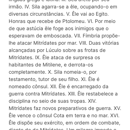
irmão. IV. Sila agarra-se a êle, ocupando-o em
diversas circunstâncias. V. Êle vai ao Egito.
Honras que recebe de Ptolomeu. VI. Por meio
de que astúcia êle foge aos inimigos que o
esperavam de emboscada. VII. Fímbria propõe-
lhe atacar Mitrídates por mar. VIII. Duas vitórias
alcançadas por Lúculo sobre as frotas de
Mitrídates. IX. Êle ataca de surpresa os
habitantes de Mitilene, e derrota-os
completamente. X. Sila nomeia-o, por
testamento, tutor de seu filho. XI. Êle é
nomeado cônsul. XII. Êle é encarregado da
guerra contra Mitrídates. XIII. Êle restabelece a
disciplina no seio de suas tropas. XIV.
Mitrídates faz novos preparativos de guerra. XV.
Êle vence o cônsul Cota em terra e no mar. XVI.
Êle dispõe seu exército, em ordem de combate,