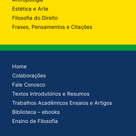
Estética e Arte
Filosofia do Direito
Frases, Pensamentos e Citações
Home
Colaborações
Fale Conosco
Textos Introdutórios e Resumos
Trabalhos Acadêmicos Ensaios e Artigos
Biblioteca – ebooks
Ensino de Filosofia