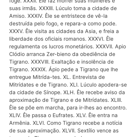
foge. XXXII. Êle faz morrer suas mulheres e
suas irmãs. XXXIII. Lúculo toma a cidade de
Amiso. XXXIV. Êle se entristece de vê-la
destruída pelo fogo, e repara-a como pode.
XXXV. Êle visita as cidades da Asia, e freia a
liberdade dos oficiais romanos. XXXVI. Êle
regulamenta os lucros monetários. XXXVII. Apio
Clódio arranca Zer-bieno da obediência de
Tigrano. XXXVIII. Exaltação e insolência de
Tigrano. XXXIX. Ápio pede a Tigrano que lhe
entregue Mitrída-tes. XL. Entrevista de
Mitrídates e de Tigrano. XLI. Lúculo apodera-se
da cidade de Sínope. XLH. Êle recebe aviso da
aproximação de Tigrano e de Mitrídates. XLIII.
Êle se põe em marcha, para ir-lhes ao encontro.
XLIV. Êle passa o Eufrates. XLV. Êle entra na
Armênia. XLVI. Como Tigrano recebe a notícia
de sua aproximação. XLVII. Sextílio vence as