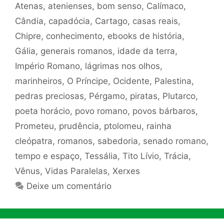
Atenas
,
atenienses
,
bom senso
,
Calímaco
,
Cândia
,
capadócia
,
Cartago
,
casas reais
,
Chipre
,
conhecimento
,
ebooks de história
,
Gália
,
generais romanos
,
idade da terra
,
Império Romano
,
lágrimas nos olhos
,
marinheiros
,
O Príncipe
,
Ocidente
,
Palestina
,
pedras preciosas
,
Pérgamo
,
piratas
,
Plutarco
,
poeta horácio
,
povo romano
,
povos bárbaros
,
Prometeu
,
prudência
,
ptolomeu
,
rainha
cleópatra
,
romanos
,
sabedoria
,
senado romano
,
tempo e espaço
,
Tessália
,
Tito Lívio
,
Trácia
,
Vênus
,
Vidas Paralelas
,
Xerxes
Deixe um comentário