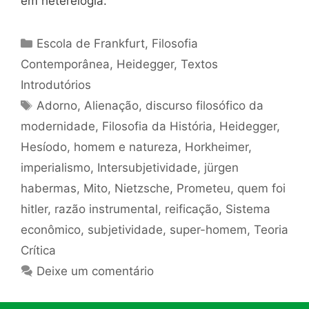
em heterelogia.
Categorias
Escola de Frankfurt
,
Filosofia
Contemporânea
,
Heidegger
,
Textos
Introdutórios
Tags
Adorno
,
Alienação
,
discurso filosófico da
modernidade
,
Filosofia da História
,
Heidegger
,
Hesíodo
,
homem e natureza
,
Horkheimer
,
imperialismo
,
Intersubjetividade
,
jürgen
habermas
,
Mito
,
Nietzsche
,
Prometeu
,
quem foi
hitler
,
razão instrumental
,
reificação
,
Sistema
econômico
,
subjetividade
,
super-homem
,
Teoria
Crítica
Deixe um comentário