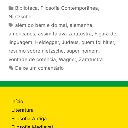
Categorias
Biblioteca
,
Filosofia Contemporânea
,
Nietzsche
Tags
além do bem e do mal
,
alemanha
,
americanos
,
assim falava zaratustra
,
Figura de
linguagem
,
Heidegger
,
Judeus
,
quem foi hitler
,
resumo sobre nietzsche
,
super-homem
,
vontade de potência
,
Wagner
,
Zaratustra
Deixe um comentário
Início
Literatura
Filosofia Antiga
Filosofia Medieval