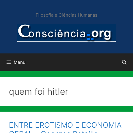
Pular
para
Filosofia e Ciências Humanas
o
conteúdo
Menu
quem foi hitler
ENTRE EROTISMO E ECONOMIA