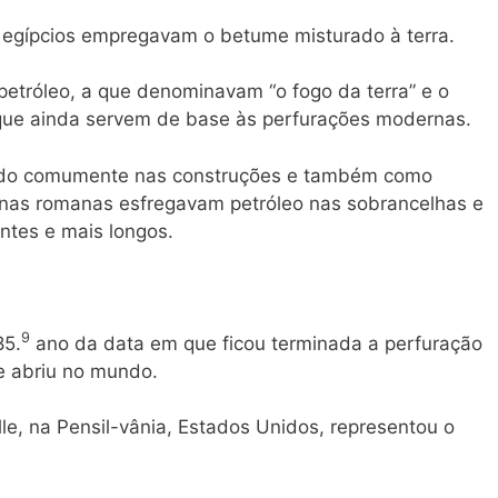
 egípcios empregavam o betume misturado à terra.
tróleo, a que denominavam “o fogo da terra” e o
que ainda servem de base às perfurações modernas.
ado comumente nas construções e também como
as romanas esfregavam petróleo nas sobrancelhas e
antes e mais longos.
9
85.
ano da data em que ficou terminada a perfuração
e abriu no mundo.
lle, na Pensil-vânia, Estados Unidos, representou o