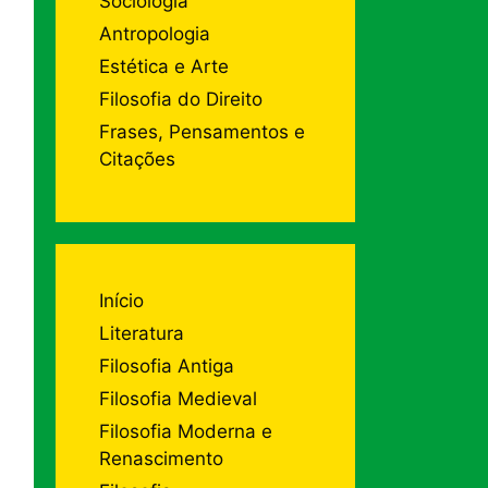
Sociologia
Antropologia
Estética e Arte
Filosofia do Direito
Frases, Pensamentos e
Citações
Início
Literatura
Filosofia Antiga
Filosofia Medieval
Filosofia Moderna e
Renascimento