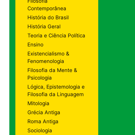
Filosofia
Contemporânea
História do Brasil
História Geral
Teoria e Ciência Política
Ensino
Existencialismo &
Fenomenologia
Filosofia da Mente &
Psicologia
Lógica, Epistemologia e
Filosofia da Linguagem
Mitologia
Grécia Antiga
Roma Antiga
Sociologia