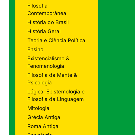
Filosofia
Contemporânea
História do Brasil
História Geral
Teoria e Ciência Política
Ensino
Existencialismo &
Fenomenologia
Filosofia da Mente &
Psicologia
Lógica, Epistemologia e
Filosofia da Linguagem
Mitologia
Grécia Antiga
Roma Antiga