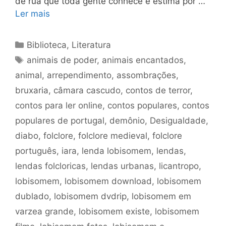
de rua que toda gente conhece e estima por …
Ler mais
Categorias
Biblioteca
,
Literatura
Tags
animais de poder
,
animais encantados
,
animal
,
arrependimento
,
assombrações
,
bruxaria
,
câmara cascudo
,
contos de terror
,
contos para ler online
,
contos populares
,
contos
populares de portugal
,
demônio
,
Desigualdade
,
diabo
,
folclore
,
folclore medieval
,
folclore
português
,
iara
,
lenda lobisomem
,
lendas
,
lendas folcloricas
,
lendas urbanas
,
licantropo
,
lobisomem
,
lobisomem download
,
lobisomem
dublado
,
lobisomem dvdrip
,
lobisomem em
varzea grande
,
lobisomem existe
,
lobisomem