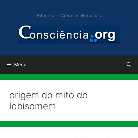
Pular
para
Filosofia e Ciências Humanas
o
conteúdo
Menu
origem do mito do
lobisomem