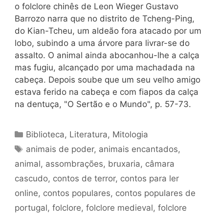
o folclore chinês de Leon Wieger Gustavo
Barrozo narra que no distrito de Tcheng-Ping,
do Kian-Tcheu, um aldeão fora atacado por um
lobo, subindo a uma árvore para livrar-se do
assalto. O animal ainda abocanhou-lhe a calça
mas fugiu, alcançado por uma machadada na
cabeça. Depois soube que um seu velho amigo
estava ferido na cabeça e com fiapos da calça
na dentuça, "O Sertão e o Mundo", p. 57-73.
Categorias
Biblioteca
,
Literatura
,
Mitologia
Tags
animais de poder
,
animais encantados
,
animal
,
assombrações
,
bruxaria
,
câmara
cascudo
,
contos de terror
,
contos para ler
online
,
contos populares
,
contos populares de
portugal
,
folclore
,
folclore medieval
,
folclore