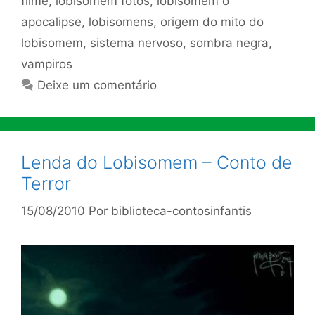
filme
,
lobisomem fotos
,
lobisomem o
apocalipse
,
lobisomens
,
origem do mito do
lobisomem
,
sistema nervoso
,
sombra negra
,
vampiros
Deixe um comentário
Lenda do Lobisomem – Conto de
Terror
15/08/2010
Por
biblioteca-contosinfantis