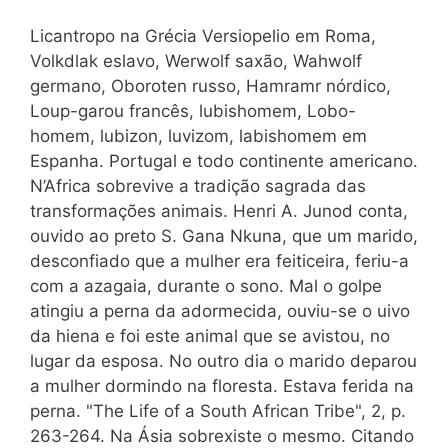
Licantropo na Grécia Versiopelio em Roma,
Volkdlak eslavo, Werwolf saxão, Wahwolf
germano, Oboroten russo, Hamramr nórdico,
Loup-garou francês, lubishomem, Lobo-
homem, lubizon, luvizom, labishomem em
Espanha. Portugal e todo continente americano.
N’Africa sobrevive a tradição sagrada das
transformações animais. Henri A. Junod conta,
ouvido ao preto S. Gana Nkuna, que um marido,
desconfiado que a mulher era feiticeira, feriu-a
com a azagaia, durante o sono. Mal o golpe
atingiu a perna da adormecida, ouviu-se o uivo
da hiena e foi este animal que se avistou, no
lugar da esposa. No outro dia o marido deparou
a mulher dormindo na floresta. Estava ferida na
perna. "The Life of a South African Tribe", 2, p.
263-264. Na Ásia sobrexiste o mesmo. Citando