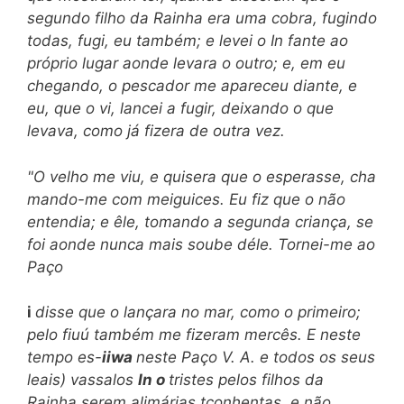
segundo filho da Rainha era uma cobra, fugindo
todas, fugi, eu também; e levei o In fante ao
próprio lugar aonde levara o outro; e, em eu
chegando, o pescador me apareceu diante, e
eu, que o vi, lancei a fugir, deixando o que
levava, como já fizera de outra vez.
"O velho me viu, e quisera que o esperasse, cha
mando-me com meiguices. Eu fiz que o não
entendia; e êle, tomando a segunda criança, se
foi aonde nunca mais soube déle. Tornei-me ao
Paço
i
disse que o lançara no mar, como o primeiro;
pelo fiuú também me fizeram mercês. E neste
tempo es-
iiwa
neste Paço V. A. e todos os seus
leais) vassalos
In o
tristes pelos filhos da
Rainha serem alimárias tçonhentas, e não