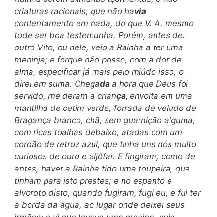
criaturas racionais, que não ha
via
contentamento em nada, do que V. A. mesmo
tode ser boa testemunha. Porém, antes de.
outro Vito, ou nele, veio a Rainha a ter uma
meninja; e forque não posso, com a dor de
alma, especificar já mais pelo miúdo isso, o
direi em suma. Chega
da
a hora que Deus foi
servido, me deram a crian
ça,
envolta em uma
mantilha de cetim verde, forrada de veludo de
Bragança branco, chã, sem guarnição alguma,
com ricas toalhas debaixo, atadas com um
cordão de retroz azul, que tinha uns nós muito
curiosos de ouro e aljôfar. E fingiram, como de
antes, haver a Rainha tido uma toupeira, que
tinham para isto prestes; e no espanto e
alvoroto disto, quando fugiram, fugi eu, e fui ter
à borda da água, ao lugar onde deixei seus