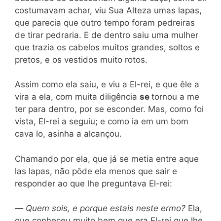
costumavam achar, viu Sua Alteza umas lapas,
que parecia que outro tempo foram pedreiras
de tirar pedraria. E de dentro saiu uma mulher
que trazia os cabelos muitos grandes, soltos e
pretos, e os vestidos muito rotos.
Assim como ela saiu, e viu a El-rei, e que êle a
vira a ela, com muita diligência
se
tornou a me
ter para dentro, por se esconder. Mas, como foi
vista, El-rei a seguiu; e como ia em um bom
cava lo, asinha a alcançou.
Chamando por ela, que já se metia entre aque
las lapas, não pôde ela menos que sair e
responder
ao que lhe preguntava El-rei:
—
Quem sois, e porque estais neste ermo?
Ela,
que conheceu muito bem que era El-rei que lhe