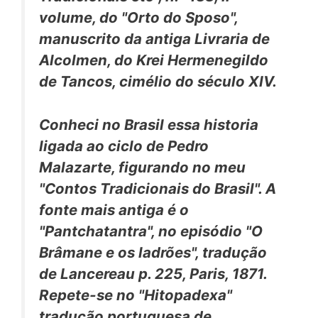
volume, do
"Orto do Sposo
",
manus
crito da antiga Livraria de
Alcolmen, do Krei Hermenegildo
de Tancos, cimélio
do século
XIV.
Conheci no Brasil essa historia
ligada ao ciclo de Pedro
Malazarte, figurando no meu
"Contos Tradicionais do Brasil". A
fonte mais antiga
é o
"Pantchatantra", no episódio "O
Brâmane e os ladrões", tradução
de Lancereau p. 225, Paris, 1871.
Repete-se no "Hitopadexa"
tradução portuguesa de