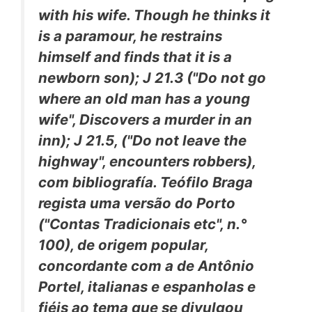
with his wife. Though he thinks it
is a paramour, he restrains
himself and finds that it is a
newborn son);
J 21.3 ("Do not go
where an old man has a young
wife", Discovers a murder in an
inn); J 21.5, ("Do not leave the
highway", encounters robbers),
com bibliografía. Teófilo Braga
regista uma versão do Porto
("Contas Tradicionais etc", n.°
100), de origem popular,
concordante com a de Antônio
Portel, italianas e espanholas e
fiéis ao tema que se divulgou