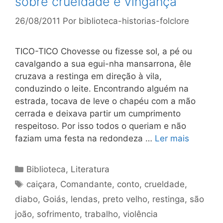
sobre crueldade e vingança
26/08/2011
Por
biblioteca-historias-folclore
TICO-TICO Chovesse ou fizesse sol, a pé ou
cavalgando a sua egui-nha mansarrona, êle
cruzava a restinga em direção à vila,
conduzindo o leite. Encontrando alguém na
estrada, tocava de leve o chapéu com a mão
cerrada e deixava partir um cumprimento
respeitoso. Por isso todos o queriam e não
faziam uma festa na redondeza …
Ler mais
Categorias
Biblioteca
,
Literatura
Tags
caiçara
,
Comandante
,
conto
,
crueldade
,
diabo
,
Goiás
,
lendas
,
preto velho
,
restinga
,
são
joão
,
sofrimento
,
trabalho
,
violência