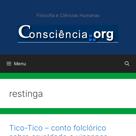
Pular
para
Filosofia e Ciências Humanas
o
conteúdo
Menu
restinga
Tico-Tico – conto folclórico