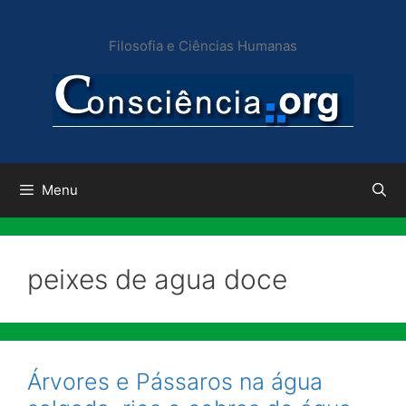
Pular
para
Filosofia e Ciências Humanas
o
conteúdo
Menu
peixes de agua doce
Árvores e Pássaros na água