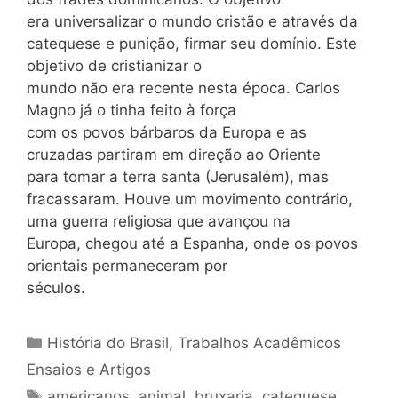
era universalizar o mundo cristão e através da
catequese e punição, firmar seu domínio. Este
objetivo de cristianizar o
mundo não era recente nesta época. Carlos
Magno já o tinha feito à força
com os povos bárbaros da Europa e as
cruzadas partiram em direção ao Oriente
para tomar a terra santa (Jerusalém), mas
fracassaram. Houve um movimento contrário,
uma guerra religiosa que avançou na
Europa, chegou até a Espanha, onde os povos
orientais permaneceram por
séculos.
Categorias
História do Brasil
,
Trabalhos Acadêmicos
Ensaios e Artigos
Tags
americanos
,
animal
,
bruxaria
,
catequese
,