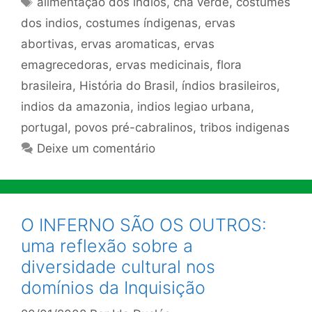
alimentação dos indios
,
cha verde
,
costumes
dos indios
,
costumes índigenas
,
ervas
abortivas
,
ervas aromaticas
,
ervas
emagrecedoras
,
ervas medicinais
,
flora
brasileira
,
História do Brasil
,
índios brasileiros
,
indios da amazonia
,
indios legiao urbana
,
portugal
,
povos pré-cabralinos
,
tribos indigenas
Deixe um comentário
O INFERNO SÃO OS OUTROS:
uma reflexão sobre a
diversidade cultural nos
domínios da Inquisição