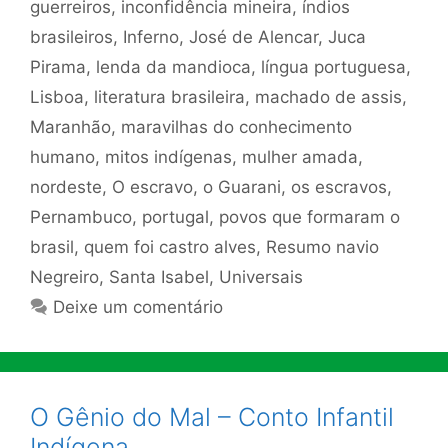
guerreiros
,
inconfidência mineira
,
índios
brasileiros
,
Inferno
,
José de Alencar
,
Juca
Pirama
,
lenda da mandioca
,
língua portuguesa
,
Lisboa
,
literatura brasileira
,
machado de assis
,
Maranhão
,
maravilhas do conhecimento
humano
,
mitos indígenas
,
mulher amada
,
nordeste
,
O escravo
,
o Guarani
,
os escravos
,
Pernambuco
,
portugal
,
povos que formaram o
brasil
,
quem foi castro alves
,
Resumo navio
Negreiro
,
Santa Isabel
,
Universais
Deixe um comentário
O Gênio do Mal – Conto Infantil
Indígena