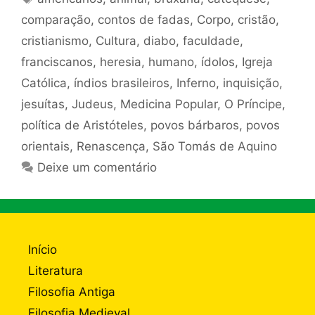
comparação
,
contos de fadas
,
Corpo
,
cristão
,
cristianismo
,
Cultura
,
diabo
,
faculdade
,
franciscanos
,
heresia
,
humano
,
ídolos
,
Igreja
Católica
,
índios brasileiros
,
Inferno
,
inquisição
,
jesuítas
,
Judeus
,
Medicina Popular
,
O Príncipe
,
política de Aristóteles
,
povos bárbaros
,
povos
orientais
,
Renascença
,
São Tomás de Aquino
Deixe um comentário
Início
Literatura
Filosofia Antiga
Filosofia Medieval