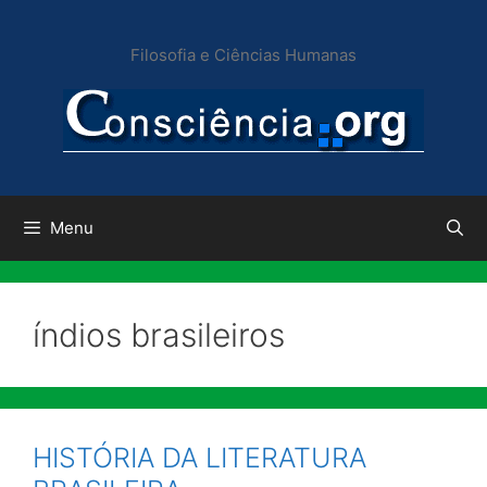
Pular
para
Filosofia e Ciências Humanas
o
conteúdo
Menu
índios brasileiros
HISTÓRIA DA LITERATURA