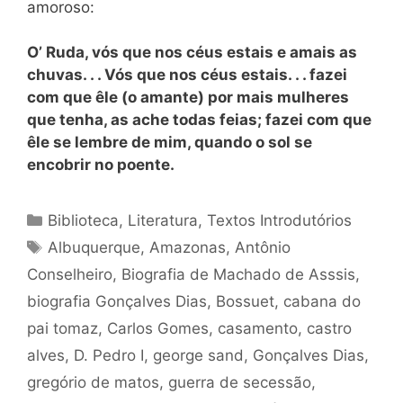
amoroso:
O’ Ruda,
vós que nos céus estais e amais as
chuvas. . . Vós que nos céus estais. . . fazei
com que êle (o amante) por mais mulheres
que tenha, as ache todas feias; fazei com que
êle se lembre de mim, quando o sol se
encobrir no poente.
Categorias
Biblioteca
,
Literatura
,
Textos Introdutórios
Tags
Albuquerque
,
Amazonas
,
Antônio
Conselheiro
,
Biografia de Machado de Asssis
,
biografia Gonçalves Dias
,
Bossuet
,
cabana do
pai tomaz
,
Carlos Gomes
,
casamento
,
castro
alves
,
D. Pedro I
,
george sand
,
Gonçalves Dias
,
gregório de matos
,
guerra de secessão
,