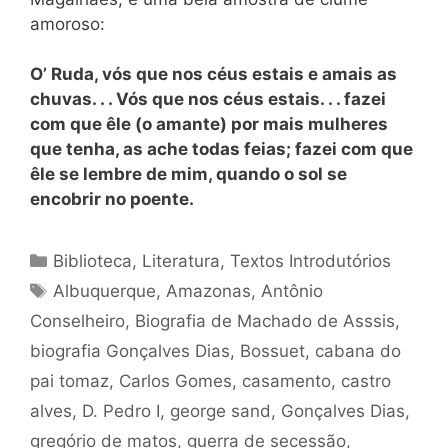
amoroso:
O’ Ruda,
vós que nos céus estais e amais as
chuvas. . . Vós que nos céus estais. . . fazei
com que êle (o amante) por mais mulheres
que tenha, as ache todas feias; fazei com que
êle se lembre de mim, quando o sol se
encobrir no poente.
Categorias
Biblioteca
,
Literatura
,
Textos Introdutórios
Tags
Albuquerque
,
Amazonas
,
Antônio
Conselheiro
,
Biografia de Machado de Asssis
,
biografia Gonçalves Dias
,
Bossuet
,
cabana do
pai tomaz
,
Carlos Gomes
,
casamento
,
castro
alves
,
D. Pedro I
,
george sand
,
Gonçalves Dias
,
gregório de matos
,
guerra de secessão
,