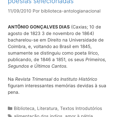
poesias selecionadas
11/09/2010
Por
biblioteca-antologianacional
ANTÔNIO GONÇALVES DIAS
(Caxias; 10 de
agosto de 1823 3 de novembro de 1864)
bacharelou-se em Direito na Universidade de
Coimbra, e, voltando ao Brasil em 1845,
sumamente se distinguiu como poeta lírico,
publicando, de 1846 a 1851, os seus
Primeiros,
Segundos e Últimos Cantos.
Na
Revista Trimensal
do
Instituto Histórico
figuram interessantes memórias devidas à sua
pena.
Categorias
Biblioteca
,
Literatura
,
Textos Introdutórios
Tags
alimentação dos indios
,
amor à pátria
,