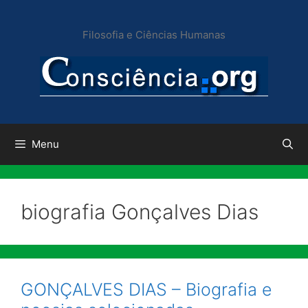
Pular
para
Filosofia e Ciências Humanas
o
conteúdo
Menu
biografia Gonçalves Dias
GONÇALVES DIAS – Biografia e