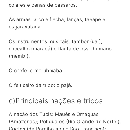
colares e penas de pássaros.
As armas: arco e flecha, lanças, taeape e
esgaravatana.
Os instrumentos musicais: tambor (uai),.
chocalho (maraeá) e flauta de osso humano
(membi).
O chefe: o morubixaba.
O feiticeiro da tribo: o pajé.
c)Principais nações e tribos
A nação dos Tupis: Maués e Omáguas
(Amazonas); Potiguares (Rio Grande do Norte,);
Caetés (da Paraíba ao rio São Francisco);