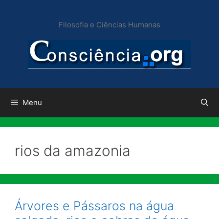
Pular
para
Filosofia e Ciências Humanas
o
conteúdo
Menu
rios da amazonia
Árvores e Pássaros na água