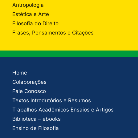
Antropologia
Estética e Arte
Filosofia do Direito
Frases, Pensamentos e Citações
Home
Colaborações
Fale Conosco
Textos Introdutórios e Resumos
Trabalhos Acadêmicos Ensaios e Artigos
Biblioteca – ebooks
Ensino de Filosofia