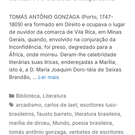
TOMÁS ANTÔNIO GONZAGA (Porto, 1747-
1809) era formado em Direito e ocupava o lugar
de ouvidor da comarca de Vila Rica, em Minas
Gerais, quando, envolvido na conjuração da
Inconfidência, foi preso, degredado para a
África, onde morreu. Deram-lhe celebridade
literárias suas líricas, endereçadas a Marília,
isto é, a D. Maria Joaquim Doro-téia de Seixas
Brandão, …
Ler mais
Categorias
Biblioteca
,
Literatura
Tags
arcadismo
,
carlos de laet
,
escritores luso-
brasileiros
,
fausto barreto
,
literatura brasileira
,
marília de dirceu
,
Mundo
,
poesia brasileira
,
tomás antônio gonzaga
,
verbetes de escritores