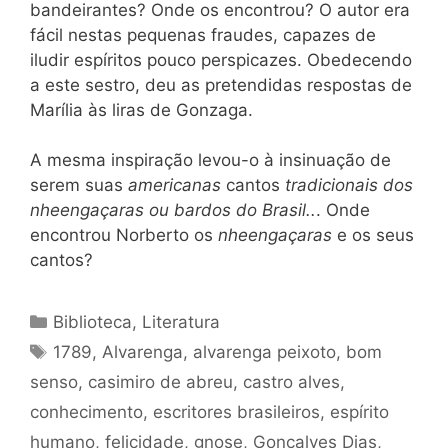
bandeirantes? Onde os encontrou? O autor era
fácil nestas pequenas fraudes, capazes de
iludir espíritos pouco perspicazes. Obedecendo
a este sestro, deu as pretendidas respostas de
Marília às liras de Gonzaga.
A mesma inspiração levou-o à insinuação de
serem suas
americanas
cantos
tradicionais dos
nheengaçaras ou bardos do Brasil..
. Onde
encontrou Norberto os
nheengaçaras
e os seus
cantos?
Categorias
Biblioteca
,
Literatura
Tags
1789
,
Alvarenga
,
alvarenga peixoto
,
bom
senso
,
casimiro de abreu
,
castro alves
,
conhecimento
,
escritores brasileiros
,
espírito
humano
,
felicidade
,
gnose
,
Gonçalves Dias
,