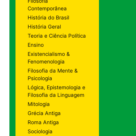
Filosofia
Contemporânea
História do Brasil
História Geral
Teoria e Ciência Política
Ensino
Existencialismo &
Fenomenologia
Filosofia da Mente &
Psicologia
Lógica, Epistemologia e
Filosofia da Linguagem
Mitologia
Grécia Antiga
Roma Antiga
Sociologia