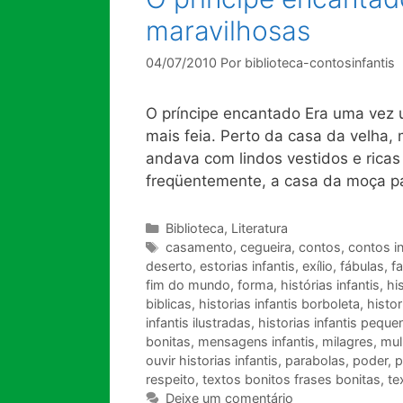
maravilhosas
04/07/2010
Por
biblioteca-contosinfantis
O príncipe encantado Era uma vez u
mais feia. Perto da casa da velha
andava com lindos vestidos e ricas 
freqüentemente, a casa da moça p
Categorias
Biblioteca
,
Literatura
Tags
casamento
,
cegueira
,
contos
,
contos in
deserto
,
estorias infantis
,
exílio
,
fábulas
,
f
fim do mundo
,
forma
,
histórias infantis
,
hi
biblicas
,
historias infantis borboleta
,
histor
infantis ilustradas
,
historias infantis peque
bonitas
,
mensagens infantis
,
milagres
,
mul
ouvir historias infantis
,
parabolas
,
poder
,
p
respeito
,
textos bonitos frases bonitas
,
te
Deixe um comentário