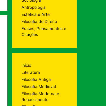
Sociologia
Antropologia
Estética e Arte
Filosofia do Direito
Frases, Pensamentos e
Citações
Início
Literatura
Filosofia Antiga
Filosofia Medieval
Filosofia Moderna e
Renascimento