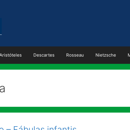
Aristóteles
Descartes
Rosseau
Nietzsche
ia
 – Fábulas infantis