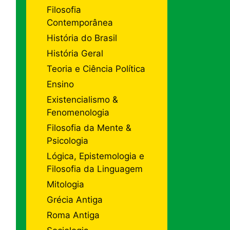
Filosofia
Contemporânea
História do Brasil
História Geral
Teoria e Ciência Política
Ensino
Existencialismo &
Fenomenologia
Filosofia da Mente &
Psicologia
Lógica, Epistemologia e
Filosofia da Linguagem
Mitologia
Grécia Antiga
Roma Antiga