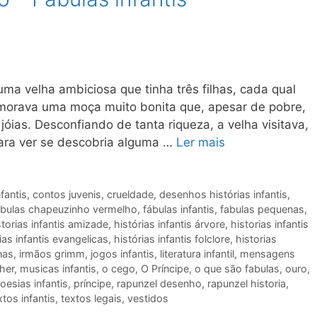
ma velha ambiciosa que tinha três filhas, cada qual
, morava uma moça muito bonita que, apesar de pobre,
jóias. Desconfiando de tanta riqueza, a velha visitava,
ara ver se descobria alguma …
Ler mais
fantis
,
contos juvenis
,
crueldade
,
desenhos histórias infantis
,
abulas chapeuzinho vermelho
,
fábulas infantis
,
fabulas pequenas
,
storias infantis amizade
,
histórias infantis árvore
,
historias infantis
ias infantis evangelicas
,
histórias infantis folclore
,
historias
nas
,
irmãos grimm
,
jogos infantis
,
literatura infantil
,
mensagens
her
,
musicas infantis
,
o cego
,
O Príncipe
,
o que são fabulas
,
ouro
,
oesias infantis
,
príncipe
,
rapunzel desenho
,
rapunzel historia
,
xtos infantis
,
textos legais
,
vestidos