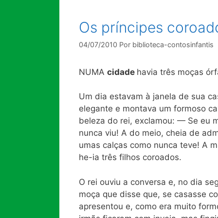
Os príncipes coroad
04/07/2010
Por
biblioteca-contosinfantis
NUMA
cidade
havia três moças órf
Um dia estavam à janela de sua cas
elegante e montava um formoso cav
beleza do rei, exclamou: — Se eu 
nunca viu! A do meio, cheia de adm
umas calças como nunca teve! A ma
he-ia três filhos coroados.
O rei ouviu a conversa e, no dia se
moça que disse que, se casasse co
apresentou e, como era muito formo