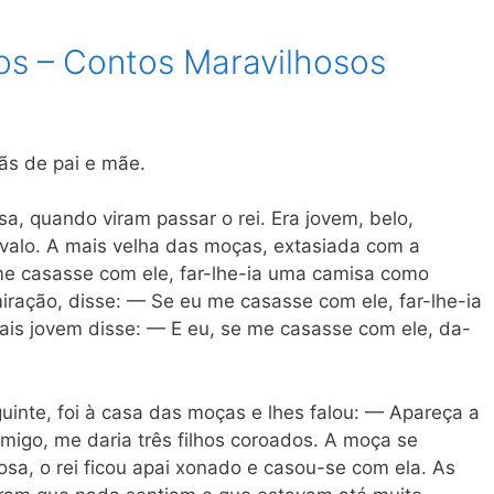
os – Contos Maravilhosos
ãs de pai e mãe.
a, quando viram passar o rei. Era jovem, belo,
alo. A mais velha das moças, extasiada com a
me casasse com ele, far-lhe-ia uma camisa como
iração, disse: — Se eu me casasse com ele, far-lhe-ia
is jovem disse: — E eu, se me casasse com ele, da-
guinte, foi à casa das moças e lhes falou: — Apareça a
migo, me daria três filhos coroados. A moça se
sa, o rei ficou apai xonado e casou-se com ela. As