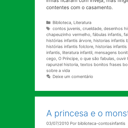
irmãs ficaram com inveja, mas fin
contentes com o casamento.
Categorias
Biblioteca
,
Literatura
Tags
contos juvenis
,
crueldade
,
desenhos his
chapeuzinho vermelho
,
fábulas infantis
,
fa
histórias infantis árvore
,
historias infantis 
histórias infantis folclore
,
historias infantis
infantis
,
literatura infantil
,
mensagens bonit
cego
,
O Príncipe
,
o que são fabulas
,
ouvir 
rapunzel historia
,
textos bonitos frases bo
sobre a vida
Deixe um comentário
A princesa e o mons
03/07/2010
Por
biblioteca-contosinfantis