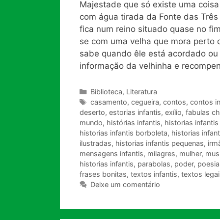
Majestade que só existe uma coisa 
com água tirada da Fonte das Três C
fica num reino situado quase no f
se com uma velha que mora perto d
sabe quando êle está acordado ou a
informação da velhinha e recompen
Categorias
Biblioteca
,
Literatura
Tags
casamento
,
cegueira
,
contos
,
contos in
deserto
,
estorias infantis
,
exílio
,
fabulas c
mundo
,
histórias infantis
,
historias infanti
historias infantis borboleta
,
historias infan
ilustradas
,
historias infantis pequenas
,
irm
mensagens infantis
,
milagres
,
mulher
,
musi
historias infantis
,
parabolas
,
poder
,
poesias
frases bonitas
,
textos infantis
,
textos lega
Deixe um comentário