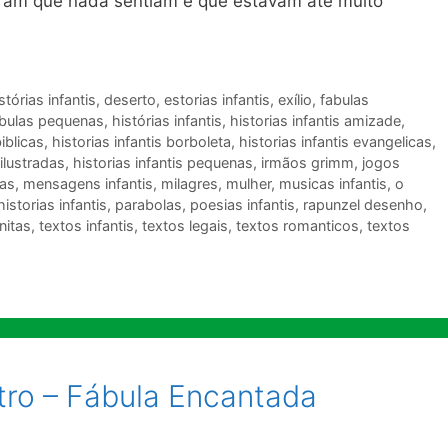
giram que nada sentiam e que estavam até muito
tórias infantis
,
deserto
,
estorias infantis
,
exílio
,
fabulas
bulas pequenas
,
histórias infantis
,
historias infantis amizade
,
biblicas
,
historias infantis borboleta
,
historias infantis evangelicas
,
 ilustradas
,
historias infantis pequenas
,
irmãos grimm
,
jogos
as
,
mensagens infantis
,
milagres
,
mulher
,
musicas infantis
,
o
historias infantis
,
parabolas
,
poesias infantis
,
rapunzel desenho
,
nitas
,
textos infantis
,
textos legais
,
textos romanticos
,
textos
tro – Fábula Encantada