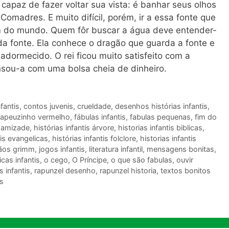
capaz de fazer voltar sua vista: é banhar seus olhos
omadres. E muito difícil, porém, ir a essa fonte que
im do mundo. Quem fôr buscar a água deve entender-
a fonte. Ela conhece o dragão que guarda a fonte e
dormecido. O rei ficou muito satisfeito com a
sou-a com uma bolsa cheia de dinheiro.
fantis
,
contos juvenis
,
crueldade
,
desenhos histórias infantis
,
hapeuzinho vermelho
,
fábulas infantis
,
fabulas pequenas
,
fim do
s amizade
,
histórias infantis árvore
,
historias infantis biblicas
,
tis evangelicas
,
histórias infantis folclore
,
historias infantis
ãos grimm
,
jogos infantis
,
literatura infantil
,
mensagens bonitas
,
cas infantis
,
o cego
,
O Príncipe
,
o que são fabulas
,
ouvir
 infantis
,
rapunzel desenho
,
rapunzel historia
,
textos bonitos
is