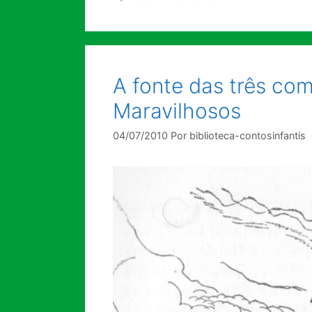
A fonte das três com
Maravilhosos
04/07/2010
Por
biblioteca-contosinfantis