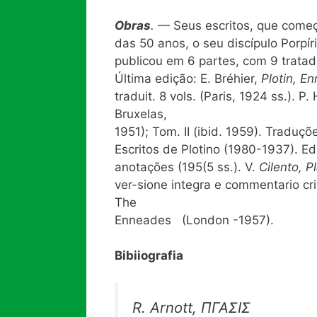
Obras
.
— Seus escritos, que come
das 50 anos, o seu discípulo Porpír
publicou em 6 partes, com 9 trat
Última edição: E. Bréhier,
Plotin, 
traduit. 8 vols. (Paris, 1924 ss.). P
Bruxelas,
1951); Tom. II (ibid. 1959). Traduçõ
Escritos de Plotino (1980-1937). Ed
anotações (195(5 ss.). V.
C
ilento, P
ver-sione integra e commentario cri
The
Enneades (London -1957).
Bibiiografia
R. Arnott, ΠΓΑΣΙΣ