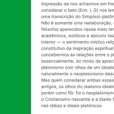
impressão de nos acharmos em frent
considerar o belo (
Enn.
I, G) nos l
uma transcrição do Simpósio platôn
Não é somente uma reelaboração, m
filósofos aparecidos nesse meio te
acadêmicos, estóicos e epicuris t
interior — o sentimento místico rel
constitutivo da inspiração espiritu
concebermos as relações entre o p
essencialmente, do modo de aprec
platonismo com olhos de um ideali
naturalmente o neoplatonismo desva
Mas quem considerar
ambas essas
antigos,
os olhos do realismo ideal
porém como fôr, foi o neoplatonism
o Cristianismo nascente e a Idade-
nas idéias e ideais platônicos.