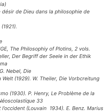
ia)
 désir de Dieu dans la philosophie de
n
(1921).
e
INGE,
The Philosophiy of Plotins,
2 vols.
eller,
Der Begriff der Seele in der Ethik
lma
 G. Nebel,
Die
en Welt
(1929). W. Theiler,
Die Vorbcreitung
mo (1930). P. Henry,
Le Problème de la
Néoscolastíque 33
t l’occident
(Louvain 1934). E. Benz.
Marius