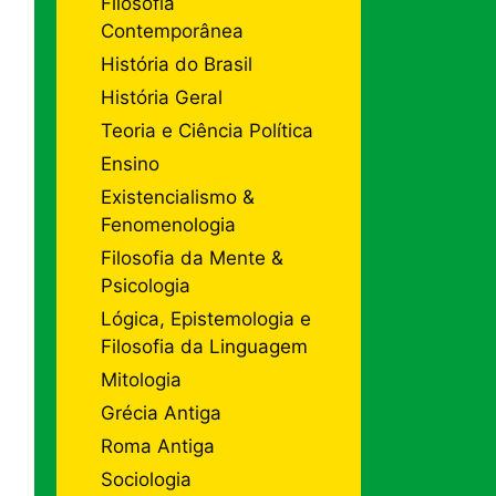
Filosofia
Contemporânea
História do Brasil
História Geral
Teoria e Ciência Política
Ensino
Existencialismo &
Fenomenologia
Filosofia da Mente &
Psicologia
Lógica, Epistemologia e
Filosofia da Linguagem
Mitologia
Grécia Antiga
Roma Antiga
Sociologia