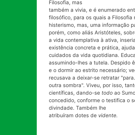
Filosofia, mas
também a vivia, e é enumerado en
filosófico, para os quais a Filosofi
histerismo, mas, uma informação pa
porém, como aliás Aristóteles, sob
a vida contemplativa à ativa, inse
existência concreta e prática, aj
cuidados da vida quotidiana. Educ
assumindo-lhes a tutela. Despido ê
e o dormir ao estrito necessário; v
recusava a deixar-se retratar "par
outra sombra". Viveu, por isso, tan
científicas, dando-se
todo
ao Sumo
concedido, conforme o testifica o s
divindade. Também lhe
atribuíram dotes de
vidente.