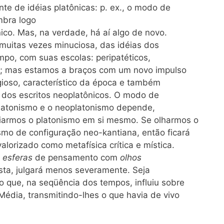
e de idéias platônicas: p. ex., o modo de
embra logo
ico. Mas, na verdade, há aí algo de novo.
uitas vezes minuciosa, das idéias dos
mpo, com suas escolas: peripatéticos,
as; mas estamos a braços com um novo impulso
igioso, característico da época e também
al dos escritos neoplatônicos. O modo de
latonismo e o neoplatonismo depende,
iarmos o platonismo em si mesmo. Se olharmos o
smo de configuração neo-kantiana, então ficará
lorizado como metafísica crítica e mística.
 esferas
de pensamento com
olhos
ista, julgará menos severamente. Seja
o que, na seqüência dos tempos, influiu sobre
Média, transmitindo-lhes o que havia de vivo