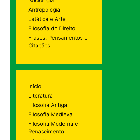
Sociologia
Antropologia
Estética e Arte
Filosofia do Direito
Frases, Pensamentos e
Citações
Início
Literatura
Filosofia Antiga
Filosofia Medieval
Filosofia Moderna e
Renascimento