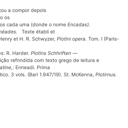
çou a compor depois
io os
ados cada uma (donde o nome
Encadas).
Ennéades.
Texte établi et
. Henry et H. R. Schwyzer,
Plotini opera.
Tom. I (Paris-
es: R. Harder.
Plotins Schhriften
—
ição refnndida com texto grego de leitura e
latine,:
Enneadi. Prima
tico. 3 vols. (Bari 1.947/19). St. McKenna,
Plotirnus.