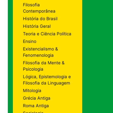
Filosofia
Contemporânea
História do Brasil
História Geral
Teoria e Ciência Política
Ensino
Existencialismo &
Fenomenologia
Filosofia da Mente &
Psicologia
Lógica, Epistemologia e
Filosofia da Linguagem
Mitologia
Grécia Antiga
Roma Antiga