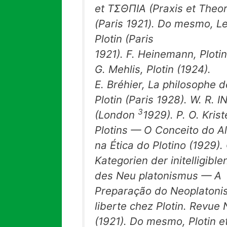
et
ΤΣΘΠΙΑ
(Praxis
et
Theor
(Paris
1921). Do mesmo,
Le
Plotin
(Paris
1921). F. Heinemann,
Ploti
G. Mehlis,
Plotin
(1924).
E. Bréhier,
La philosophe d
Plotin
(Paris 1928). W. R. 
3
(London
1929). P. O. Krist
Plotins
— O Conceito do A
na Ética do Plotino (1929).
Kategorien der initelligibl
des Neu platonismus
— A
Preparação do Neoplatonis
liberte chez Plotin.
Revue 
(1921). Do mesmo,
Plotin e