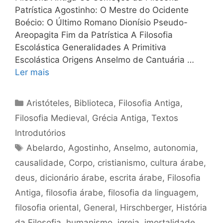
Patrística Agostinho: O Mestre do Ocidente
Boécio: O Último Romano Dionísio Pseudo-
Areopagita Fim da Patrística A Filosofia
Escolástica Generalidades A Primitiva
Escolástica Origens Anselmo de Cantuária …
Ler mais
Categorias
Aristóteles
,
Biblioteca
,
Filosofia Antiga
,
Filosofia Medieval
,
Grécia Antiga
,
Textos
Introdutórios
Tags
Abelardo
,
Agostinho
,
Anselmo
,
autonomia
,
causalidade
,
Corpo
,
cristianismo
,
cultura árabe
,
deus
,
dicionário árabe
,
escrita árabe
,
Filosofia
Antiga
,
filosofia árabe
,
filosofia da linguagem
,
filosofia oriental
,
General
,
Hirschberger
,
História
da Filosofia
,
humanismo
,
igreja
,
imortalidade
,