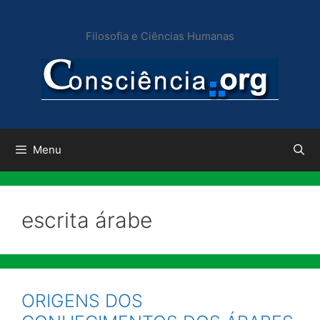
Pular
para
Filosofia e Ciências Humanas
o
conteúdo
Menu
escrita árabe
ORIGENS DOS