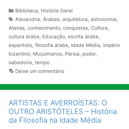
Categorias
Biblioteca
,
História Geral
Tags
Alexandria
,
Árabes
,
arquitetura
,
astronomia
,
Atenas
,
conhecimento
,
conquistas
,
Cultura
,
cultura árabe
,
Educação
,
escrita árabe
,
espanhóis
,
filosofia árabe
,
Idade Média
,
império
bizantino
,
Muçulmanos
,
Pérsia
,
poder
,
sabedoria
,
tempo
Deixe um comentário
ARTISTAS E AVERROÍSTAS: O
OUTRO ARISTÓTELES – História
da Filosofia na Idade Média