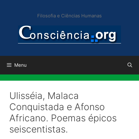
Pular
para
Filosofia e Ciências Humanas
o
conteúdo
Menu
Ulisséia, Malaca
Conquistada e Afonso
Africano. Poemas épicos
seiscentistas.