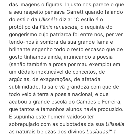
das imagens o figuras. Injusto nos parece o que
a seu respeito pensava Garrett quando falando
do estilo da
Ulisséia
dizia: "O estilo é o
protótipo da
Fênix renascida, o
requinte do
gongerismo cujo patriarca foi entre nós, per ver
tendo-nos à sombra da sua grande fama e
brilhante engenho todo o resto escasso que de
gosto tínhamos ainda, intrincando a poesia
(senão também a prosa por mau exemplo) em
um dédalo inextricável de conceitos, de
argúcias, de exagerações, de afetada
sublimidade, falsa e vã grandeza com que de
todo veio à terra a poesia nacional, e que
acabou a grande escola do Camões e Ferreira,
que tantos e tamanhos alunos havia produzido.
E supunha este homem vaidoso ter
sobrepujado com as quixotadas da sua
Ulisséia
as naturais belezas dos divinos
Lusíadas!" 1