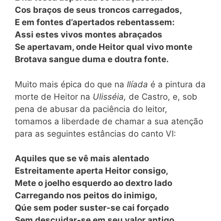
Cos braços de seus troncos carregados,
E em fontes d’apertados rebentassem:
Assi estes vivos montes abraçados
Se apertavam, onde Heitor qual vivo monte
Brotava sangue duma e doutra fonte.
Muito mais épica do que na
Ilíada
é a pintura da
morte de Heitor na
Ulisséia,
de Castro, e, sob
pena de abusar da paciência do leitor,
tomamos a liberdade de chamar a sua atenção
para as seguintes estâncias do canto VI:
Aquiles que se vê mais alentado
Estreitamente aperta Heitor consigo,
Mete o joelho esquerdo ao dextro lado
Carregando nos peitos do inimigo,
Qúe sem poder suster-se cai forçado
Sem descuidar-se em seu valor antigo,