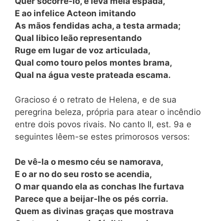
Quer socorrê-lo, e leva meia espada,
E ao infelice Acteon imitando
As mãos fendidas acha, a testa armada;
Qual libico leão representando
Ruge em lugar de voz articulada,
Qual como touro pelos montes brama,
Qual na água veste prateada escama.
Gracioso é o retrato de Helena, e de sua
peregrina beleza, própria para atear o incêndio
entre dois povos rivais. No canto II, est. 9a e
seguintes lêem-se estes primorosos versos:
De vê-la o mesmo céu se namorava,
E o ar no do seu rosto se acendia,
O mar quando ela as conchas lhe furtava
Parece que a beijar-lhe os pés corria.
Quem as divinas graças que mostrava