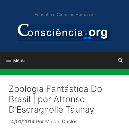
Pular
para
Filosofia e Ciências Humanas
o
conteúdo
Menu
Zoologia Fantástica Do
Brasil | por Affonso
D’Escragnolle Taunay
14/01/2014
Por
Miguel Duclós