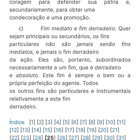
coragem para defender sua pátria e,
secundariamente, para obter uma
condecoração e uma promoção.
c)
Fim mediato e fim derradeiro.
Quer
sejam principais ou secundários,
os fins
particulares não são jamais senão fins
mediatos,
e jamais o fim derradeiro
da ação. Eles são, portanto, subordinados
necessariamente a um fim, que é
derradeiro
e absoluto.
Este fim é sempre o bem ou a
própria perfeição do agente. Todos
os outros fins são particulares e instrumentais
relativamente a este fim
derradeiro.
Índice
[
1
] [
2
] [
3
] [
4
] [
5
] [
6
] [
7
] [
8
] [
9
] [
10
] [
11
]
[
12
] [
13
] [
14
] [
15
] [
16
] [
17
] [
18
] [
19
] [
20
] [
21
]
[
22
] [
23
] [
24
]
[25
] [
26
] [
27
] [
28
] [
29
] [
30
] [
31
]