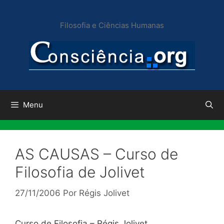
Pular
para
Filosofia e Ciências Humanas
o
conteúdo
Menu
AS CAUSAS – Curso de
Filosofia de Jolivet
27/11/2006
Por
Régis Jolivet
Curso de Filosofia – Régis Jolivet