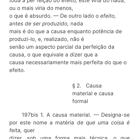
toda a per feição do efeito, este viria do nada,
ou o mais viria do menos,
o que é absurdo. — De outro lado o
efeito,
antes de ser produzido,
nada
mais é do que a causa enquanto potência de
produzi-lo, e, realizado, não é
senão um aspecto parcial da perfeição da
causa, o que equivale a dizer que a
causa necessariamente mais perfeita do que o
efeito.
§ 2. Causa
material e causa
formal
197bis 1. A causa material. — Designa-se
por este nome a matéria
de que uma coisa é
feita,
quer
dizer, sob uma forma mais técnica,
o que