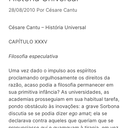
28/08/2010
Por
Césare Cantu
Césare Cantu – História Universal
CAPÍTULO XXXV
Filosofia especulativa
Uma vez dado o impulso aos espíritos
proclamando orgulhosamente os direitos da
razão, acaso podia a filosofia permanecer em
sua primitiva infância? As universidades, as
academias prosseguiam em sua habitual tarefa,
pondo obstáculo às inovações: a grave Sorbona
discutia se se podia dizer
ego amat;
ela se
declarava contra aqueles que queriam que se
pronunciasse
qui
e
quamquam
à
tirania, em vez