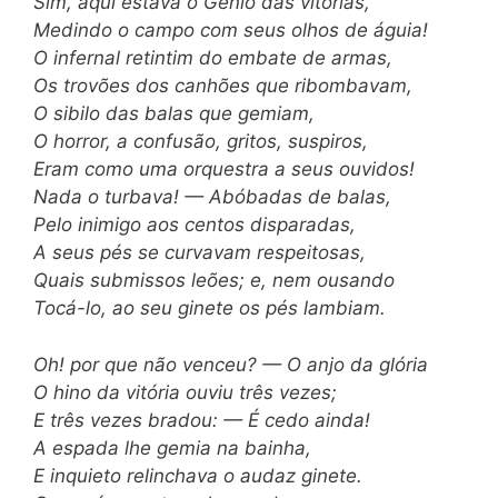
Sim, aqui estava o Gênio das vitórias,
Medindo o campo com seus olhos de águia!
O infernal retintim do embate de armas,
Os trovões dos canhões que ribombavam,
O sibilo das balas que gemiam,
O horror, a confusão, gritos, suspiros,
Eram como uma orquestra a seus ouvidos!
Nada o turbava! — Abóbadas de balas,
Pelo inimigo aos centos disparadas,
A seus pés se curvavam respeitosas,
Quais submissos leões; e, nem ousando
Tocá-lo, ao seu ginete os pés lambiam.
Oh! por que não venceu? — O anjo da glória
O hino da vitória ouviu três vezes;
E três vezes bradou: — É cedo ainda!
A espada lhe gemia na bainha,
E inquieto relinchava o audaz ginete.