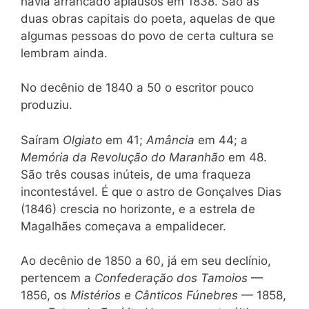
havia arrancado aplausos em 1838. São as
duas obras capitais do poeta, aquelas de que
algumas pessoas do povo de certa cultura se
lembram ainda.
No decênio de 1840 a 50 o escritor pouco
produziu.
Saíram
Olgiato
em 41;
Amância
em 44; a
Memória da Revolução do Maranhão
em 48.
São três cousas inúteis, de uma fraqueza
incontestável. É que o astro de Gonçalves Dias
(1846) crescia no horizonte, e a estrela de
Magalhães começava a empalidecer.
Ao decênio de 1850 a 60, já em seu declínio,
pertencem a
Confederação dos Tamoios
—
1856, os
Mistérios e Cânticos Fúnebres
— 1858,