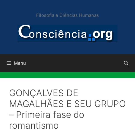
Pular
para
Filosofia e Ciências Humanas
o
conteúdo
Menu
GONÇALVES DE
MAGALHÃES E SEU GRUPO
– Primeira fase do
romantismo