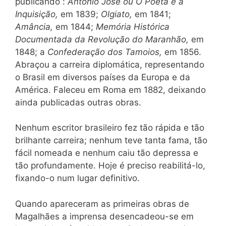
publicando :
Antônio José ou O Poeta e a
Inquisição,
em 1839;
Olgiato,
em 1841;
Amância,
em 1844;
Memória Histórica
Documentada da Revolução do Maranhão,
em
1848; a
Confederação dos Tamoios,
em 1856.
Abraçou a carreira diplomática, representando
o Brasil em diversos países da Europa e da
América. Faleceu em Roma em 1882, deixando
ainda publicadas outras obras.
Nenhum escritor brasileiro fez tão rápida e tão
brilhante carreira; nenhum teve tanta fama, tão
fácil nomeada e nenhum caiu tão depressa e
tão profundamente. Hoje é preciso reabilitá-lo,
fixando-o num lugar definitivo.
Quando apareceram as primeiras obras de
Magalhães a imprensa desencadeou-se em