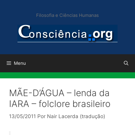
Pular
para
Filosofia e Ciências Humanas
o
conteúdo
Menu
MÃE-D’ÁGUA – lenda da
IARA – folclore brasileiro
13/05/2011
Por
Nair Lacerda (tradução)