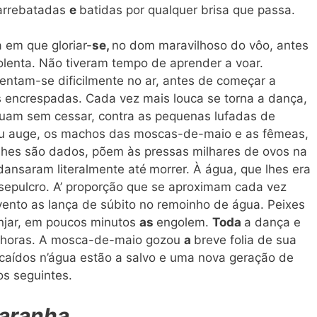
 arrebatadas
e
batidas por qualquer brisa que passa.
 em que gloriar-
se,
no dom maravilhoso do vôo, antes
enta. Não tiveram tempo de aprender a voar.
entam-se dificilmente no ar, antes de começar a
s encrespadas. Cada vez mais louca se torna a dança,
utuam sem cessar, contra as pequenas lufadas de
eu auge, os machos das moscas-de-maio e as fêmeas,
lhes são dados, põem às pressas milhares de ovos na
dansaram literalmente até
morrer. À água, que lhes era
 sepulcro. A’ proporção que se aproximam cada vez
vento as lança de súbito no remoinho de água. Peixes
anjar, em poucos minutos
as
engolem.
Toda
a dança e
 horas. A mosca-de-maio gozou
a
breve folia de sua
 caídos n’água estão a salvo e uma nova geração de
s seguintes.
 aranha