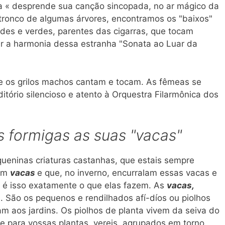
a « desprende sua canção sincopada, no ar mágico da
o tronco de algumas árvores, encontramos os "baixos"
ndes e verdes, parentes das cigarras, que tocam
r a harmonia dessa estranha "Sonata ao Luar da
te os grilos machos cantam e tocam. As fêmeas se
ório silencioso e atento à Orquestra Filarmônica dos
 formigas as suas "vacas"
queninas criaturas castanhas, que estais sempre
têm
vacas
e que, no inverno, encurralam essas vacas e
s é isso exatamente o que elas fazem. As
vacas,
. São os pequenos e rendilhados afí-díos ou piolhos
m aos jardins. Os piolhos de planta vivem da seiva do
e para vossas plantas, vereis, agrupados em torno