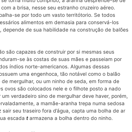
e se torna muito comprido, a aranha desprende-se de
 com a brisa, nesse seu estranho cruzeiro aéreo.
alha-se por todo um vasto territótorio. Se todos
essários alimentos em demasia para conservá-los
o, depende de sua habilidade na construção de balões
ão são capazes de construir por si mesmas seus
penduram-se às costas de suas mães e passeiam por
 dos índios norte-americanos. Algumas dessas
ossuem uma engenhoca, tão notável como o balão
no de mergulhar, ou um ninho de seda, em forma de
Os ovos são colocados nele e o filhote posto a nado
r um verdadeiro sino de mergulhar deve haver, porém,
ntervaladamente, a mamãe-aranha trepa numa sedosa
 sair seu traseiro fora d’água, capta uma bolha de ar
sua escada
t
armazena a bolha dentro do ninho.