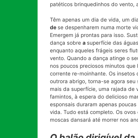
patéticos brinquedinhos do vento,
Têm apenas um dia de vida, um dia
de
se despenharem numa morte viol
Emergem já prontas para isso. Sust
dança sobre
a
superfície das água
enquanto aqueles frágeis seres fl
vento. Quando a dança atinge o s
nos poucos preciosos minutos que 
corrente re-moinhante. Os insetos 
outrora abrigo, torna-se agora seu
mais da superfície, uma rajada de 
famintos, à espera do delicioso m
esponsais duraram apenas poucas
vida. Tudo está completo. Os ovos
moscas dansará até morrer nos ano
O
balão dirigível da