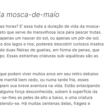
da mosca-de-maío
s horas? E’ essa toda a duração de vida da mosca-
eto que serve de maravilhosa isca para pescar trutas.
ê apenas um nascer do sol, ou apenas um pôr-de-sol.
os dos lagos e rios, podereis descobrir curiosos insetos
 de duas fileiras de guelras, em forma de penas, que
o. Essas estranhas criaturas sub-aquáticas são as
 que podem viver muitos anos em seu retiro debaixo
De manhã bem cedo, ou numa tarde fria, esses
ipiam sua breve aventura na vida. Estão antecipando
 alguma força desconhecida, sobem à superfície da
-se-lhes as peles de
alto a baixo, e uma criatura
atendo-se. Há muitas centenas delas, frágeis e