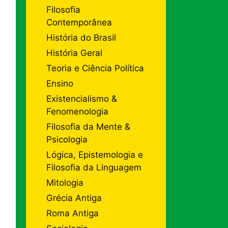
Filosofia
Contemporânea
História do Brasil
História Geral
Teoria e Ciência Política
Ensino
Existencialismo &
Fenomenologia
Filosofia da Mente &
Psicologia
Lógica, Epistemologia e
Filosofia da Linguagem
Mitologia
Grécia Antiga
Roma Antiga