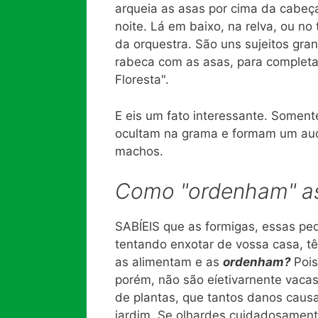
arqueia as asas por cima da cabeç
noite. Lá em baixo, na relva, ou n
da orquestra. São uns sujeitos gra
rabeca com as asas, para completa
Floresta".
E eis um fato interessante. Somen
ocultam na grama e formam um audit
machos.
Como "ordenham" as
SABÍEIS que as formigas, essas pe
tentando enxotar de vossa casa, 
as alimentam e as
ordenham?
Poi
porém, não são eíetivarnente vacas
de plantas, que tantos danos causa
jardim. Se olhardes cuidadosament