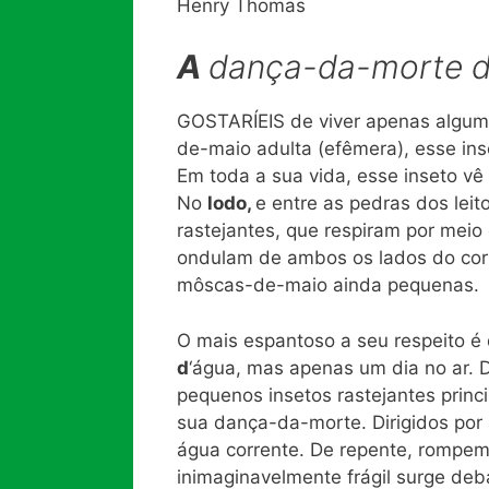
Henry Thomas
A
dança-da-morte 
GOSTARÍEIS de viver apenas alguma
de-maio adulta (efêmera), esse ins
Em toda a sua vida, esse inseto v
No
lodo,
e entre as pedras dos leit
rastejantes, que respiram por meio
ondulam de ambos os lados do corp
môscas-de-maio ainda pequenas.
O mais espantoso a seu respeito é
d
‘água, mas apenas um dia no ar. 
pequenos insetos rastejantes princ
sua dança-da-morte. Dirigidos por
água corrente. De repente, rompem
inimaginavelmente frágil surge deb