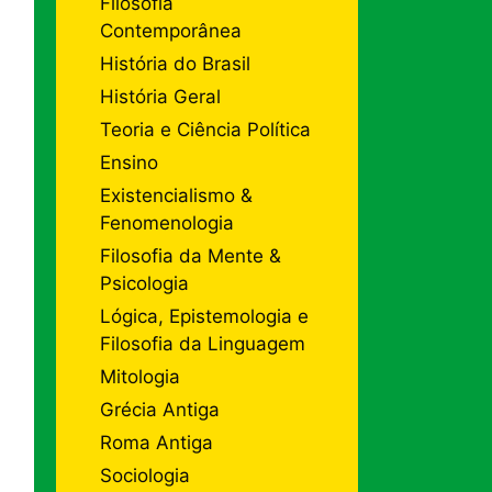
Filosofia
Contemporânea
História do Brasil
História Geral
Teoria e Ciência Política
Ensino
Existencialismo &
Fenomenologia
Filosofia da Mente &
Psicologia
Lógica, Epistemologia e
Filosofia da Linguagem
Mitologia
Grécia Antiga
Roma Antiga
Sociologia