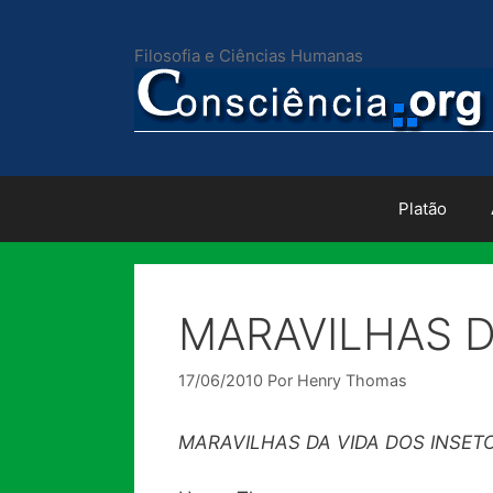
Pular
para
Filosofia e Ciências Humanas
o
conteúdo
Platão
MARAVILHAS D
17/06/2010
Por
Henry Thomas
MARAVILHAS DA VIDA DOS INSET