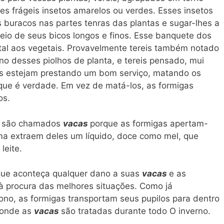
s frágeis insetos amarelos ou verdes. Esses insetos
buracos nas partes tenras das plantas e sugar-lhes a
eio de seus bicos longos e finos. Esse banquete dos
atal aos vegetais. Provavelmente tereis também notado
o desses piolhos de planta, e tereis pensado, mui
os estejam prestando um bom serviço, matando os
é que é verdade. Em vez de matá-los, as formigas
os.
s, são chamados
vacas
porque as formigas apertam-
a extraem deles um líquido, doce como mel, que
leite.
 que aconteça qualquer dano a suas
vacas
e as
 à procura das melhores situações. Como já
o, as formigas transportam seus pupilos para dentro
onde as
vacas
são tratadas durante todo O inverno.