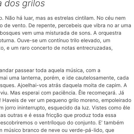
 dos grilos
o. Não há luar, mas as estrelas cintilam. No céu nem
 de vento. De repente, percebeis que vibra no ar uma
bosques vem uma misturada de sons. A orquestra
turna. Ouve-se um contínuo trilo elevado, um
, e um raro concerto de notas entrecruzadas,
andar passear toda aquela música, com a
omai uma lanterna, porém, e ide cautelosamente, cada
sques. Ajoelhai-vos atrás daquela moita de capim. A
uviu. Mas esperai com paciência. Êle recomeçará. Já
! Haveis de ver um pequeno grilo moreno, empoleirado
jorro ininterrupto, esquecido da luz. Vistes como êle
as outras e é essa fricção que produz toda essa
descobriremos o ventríloquo do conjunto. E’ também
um músico branco de neve ou verde-pá-lido, que