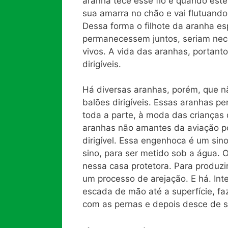
aranha tece esse fio e quando est
sua amarra no chão e vai flutuando
Dessa forma o filhote da aranha esp
permanecessem juntos, seriam nec
vivos. A vida das aranhas, portant
dirigíveis.
Há diversas aranhas, porém, que n
balões dirigíveis. Essas aranhas 
toda a parte, à moda das crianças
aranhas não amantes da aviação p
dirigível. Essa engenhoca é um si
sino, para ser metido sob a água. 
nessa casa protetora. Para produzi
um processo de arejação. E há. I
escada de mão até a superfície, faz
com as pernas e depois desce de 