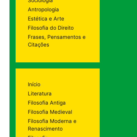
Sociologia
Antropologia
Estética e Arte
Filosofia do Direito
Frases, Pensamentos e
Citações
Início
Literatura
Filosofia Antiga
Filosofia Medieval
Filosofia Moderna e
Renascimento