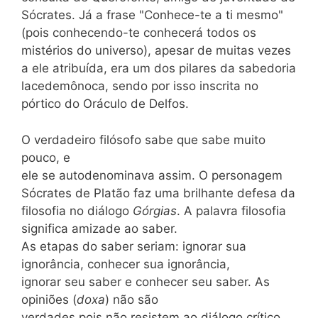
Sócrates. Já a frase "Conhece-te a ti mesmo"
(pois conhecendo-te conhecerá todos os
mistérios do universo), apesar de muitas vezes
a ele atribuída, era um dos pilares da sabedoria
lacedemônoca, sendo por isso inscrita no
pórtico do Oráculo de Delfos.
O verdadeiro filósofo sabe que sabe muito
pouco, e
ele se autodenominava assim. O personagem
Sócrates de Platão faz uma brilhante defesa da
filosofia no diálogo
Górgias
. A palavra filosofia
significa amizade ao saber.
As etapas do saber seriam: ignorar sua
ignorância, conhecer sua ignorância,
ignorar seu saber e conhecer seu saber. As
opiniões (
doxa
) não são
verdades pois não resistem ao diálogo crítico.