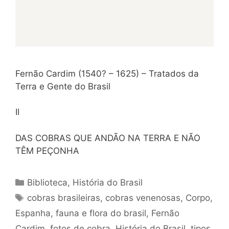
Fernão Cardim (1540? – 1625) – Tratados da
Terra e Gente do Brasil
II
DAS COBRAS QUE ANDÃO NA TERRA E NÃO
TÊM PEÇONHA
Categorias
Biblioteca
,
História do Brasil
Tags
cobras brasileiras
,
cobras venenosas
,
Corpo
,
Espanha
,
fauna e flora do brasil
,
Fernão
Cardim
,
fotos de cobra
,
História do Brasil
,
tipos