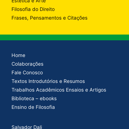
Estética e Arte
Filosofia do Direito
Frases, Pensamentos e Citações
Home
Colaborações
Fale Conosco
Textos Introdutórios e Resumos
Trabalhos Acadêmicos Ensaios e Artigos
Biblioteca – ebooks
Ensino de Filosofia
Salvador Dali