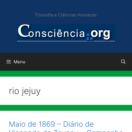
Pular
para
Filosofia e Ciências Humanas
o
conteúdo
Menu
rio jejuy
Maio de 1869 – Diário de