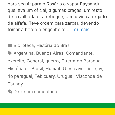
para seguir para o Rosário o vapor Paysandu,
que leva um oficial, algumas praças, um resto
de cavalhada e, a reboque, um navio carregado
de alfafa. Teve ordem para zarpar, devendo
tomar a bordo o engenheiro …
Ler mais
Categorias
Biblioteca
,
História do Brasil
Tags
Argentina
,
Buenos Aires
,
Comandante
,
exército
,
General
,
guerra
,
Guerra do Paraguai
,
História do Brasil
,
Humait
,
O escravo
,
rio jejuy
,
rio paraguai
,
Tebicuary
,
Uruguai
,
Visconde de
Taunay
Deixe um comentário