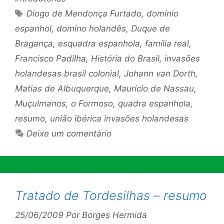
Tags
Diogo de Mendonça Furtado
,
domínio
espanhol
,
domíno holandês
,
Duque de
Bragança
,
esquadra espanhola
,
família real
,
Francisco Padilha
,
História do Brasil
,
invasões
holandesas brasil colonial
,
Johann van Dorth
,
Matias de Albuquerque
,
Maurício de Nassau
,
Muçulmanos
,
o Formoso
,
quadra espanhola
,
resumo
,
união ibérica invasões holandesas
Deixe um comentário
Tratado de Tordesilhas – resumo
25/06/2009
Por
Borges Hermida