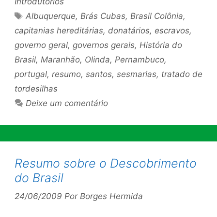
Introdutórios
Tags
Albuquerque
,
Brás Cubas
,
Brasil Colônia
,
capitanias hereditárias
,
donatários
,
escravos
,
governo geral
,
governos gerais
,
História do
Brasil
,
Maranhão
,
Olinda
,
Pernambuco
,
portugal
,
resumo
,
santos
,
sesmarias
,
tratado de
tordesilhas
Deixe um comentário
Resumo sobre o Descobrimento
do Brasil
24/06/2009
Por
Borges Hermida