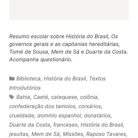
Resumo escolar sobre História do Brasil, Os
governos gerais e as capitanias hereditárias,
Tomé de Sousa, Mem de Sá e Duarte da Costa.
Acompanha questionário.
Categorias
Biblioteca
,
História do Brasil
,
Textos
Introdutórios
Tags
Bahia
,
Caeté
,
catequese
,
colônia
,
confederação dos tamoios
,
corsários
,
crueldade
,
domínio espanhol
,
donatários
,
Duarte da Costa
,
franceses
,
História do Brasil
,
jesuítas
,
Mem de Sá
,
Missões
,
Raposo Tavares
,