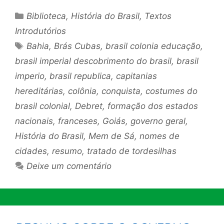
Categorias
Biblioteca
,
História do Brasil
,
Textos
Introdutórios
Tags
Bahia
,
Brás Cubas
,
brasil colonia educação
,
brasil imperial descobrimento do brasil
,
brasil
imperio
,
brasil republica
,
capitanias
hereditárias
,
colônia
,
conquista
,
costumes do
brasil colonial
,
Debret
,
formação dos estados
nacionais
,
franceses
,
Goiás
,
governo geral
,
História do Brasil
,
Mem de Sá
,
nomes de
cidades
,
resumo
,
tratado de tordesilhas
Deixe um comentário