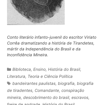
Conto literário infanto-juvenil do escritor Viriato
Corrêa dramatizando a história de Tirandetes,
mártir da Independência do Brasil e da
Inconfidência Mineira.
Categorias
Biblioteca
,
Ensino
,
História do Brasil
,
Literatura
,
Teoria e Ciência Política
Tags
bandeirantes paulistas
,
biografia
,
biografia
de tiradentes
,
Comandante
,
conspiração
mineira
,
descobrimento do brasil
,
escravos
,
freire de andrade
,
História do Brasil
,