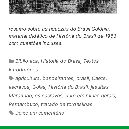
resumo sobre as riquezas do Brasil Colônia,
material didático de História do Brasil de 1963,
com questões inclusas.
Categorias
Biblioteca
,
História do Brasil
,
Textos
Introdutórios
Tags
agricultura
,
bandeirantes
,
brasil
,
Caeté
,
escravos
,
Goiás
,
História do Brasil
,
jesuítas
,
Maranhão
,
os escravos
,
ouro em minas gerais
,
Pernambuco
,
tratado de tordesilhas
Deixe um comentário