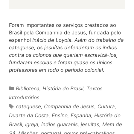
Foram importantes os serviços prestados ao
Brasil pela Companhia de Jesus, fundada pelo
espanhol
Inácio de Loyola. Além do trabalho da
catequese, os jesuítas defenderam os índios
contra os colonos que queriam escravizá-los,
fundaram escolas e foram quase os únicos
professores em todo o período colonial.
Categorias
Biblioteca
,
História do Brasil
,
Textos
Introdutórios
Tags
catequese
,
Companhia de Jesus
,
Cultura
,
Duarte da Costa
,
Ensino
,
Espanha
,
História do
Brasil
,
igreja
,
índios guaranis
,
jesuítas
,
Mem de
Sá
,
Missões
,
portugal
,
povos pré-cabralinos
,