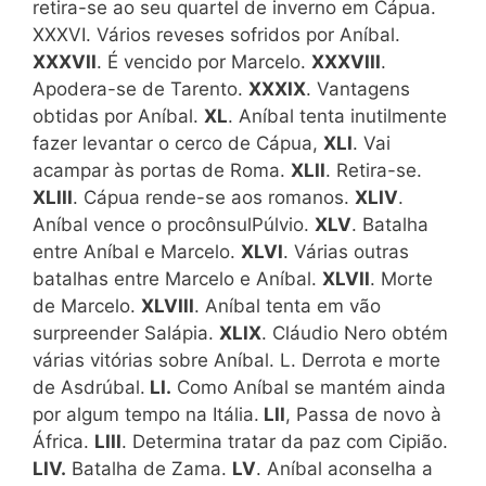
retira-se ao seu quartel de inverno em Cápua.
XXXVI. Vários reveses sofridos por Aníbal.
XXXVII
. É vencido por Marcelo.
XXXVIII
.
Apodera-se de Tarento.
XXXIX
. Vantagens
obtidas por Aníbal.
XL
. Aníbal tenta inutilmente
fazer levantar o cerco de Cápua,
XLI
. Vai
acampar às portas de Roma.
XLII
. Retira-se.
XLIII
. Cápua rende-se aos romanos.
XLIV
.
Aníbal vence o procônsulPúlvio.
XLV
. Batalha
entre Aníbal e Marcelo.
XLVI
. Várias outras
batalhas entre Marcelo e Aníbal.
XLVII
. Morte
de Marcelo.
XLVIII
. Aníbal tenta em vão
surpreender Salápia.
XLIX
. Cláudio Nero obtém
várias vitórias sobre Aníbal. L. Derrota e morte
de Asdrúbal.
LI.
Como Aníbal se mantém ainda
por algum tempo na Itália.
LII
, Passa de novo à
África.
LIII
. Determina tratar da paz com Cipião.
LIV.
Batalha de Zama.
LV
. Aníbal aconselha a