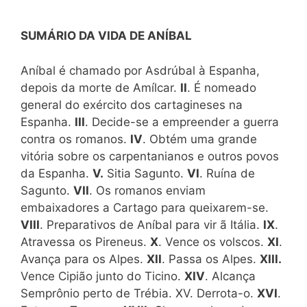
SUMÁRIO DA VIDA DE ANÍBAL
Aníbal é chamado por Asdrúbal à Espanha,
depois da morte de Amílcar.
II
. É nomeado
general do exército dos cartagineses na
Espanha.
III
. Decide-se a empreender a guerra
contra os romanos.
IV
. Obtém uma grande
vitória sobre os carpentanianos e outros povos
da Espanha.
V.
Sitia Sagunto.
VI
. Ruína de
Sagunto.
VII
. Os romanos enviam
embaixadores a Cartago para queixarem-se.
VIII
. Preparativos de Aníbal para vir ã Itália.
IX
.
Atravessa os Pireneus.
X
. Vence os volscos.
XI
.
Avança para os Alpes.
XII
. Passa os Alpes.
XIII.
Vence Cipião junto do Ticino.
XIV
. Alcança
Semprônio perto de Trébia. XV. Derrota-o.
XVI
.