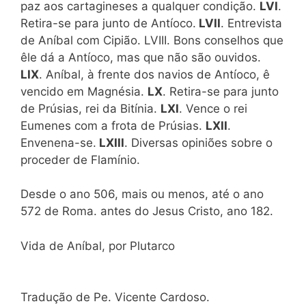
paz aos cartagineses a qualquer condição.
LVI
.
Retira-se para junto de Antíoco.
LVII
. Entrevista
de Aníbal com Cipião. LVIII. Bons conselhos que
êle dá a Antíoco, mas que não são ouvidos.
LIX
. Aníbal, à frente dos navios de Antíoco, ê
vencido em Magnésia.
LX
. Retira-se para junto
de Prúsias, rei da Bitínia.
LXI
. Vence o rei
Eumenes com a frota de Prúsias.
LXII
.
Envenena-se.
LXIII
. Diversas opiniões sobre o
proceder de Flamínio.
Desde o ano 506, mais ou menos, até o ano
572 de Roma. antes do Jesus Cristo, ano 182.
Vida de Aníbal, por Plutarco
Tradução de Pe. Vicente Cardoso.