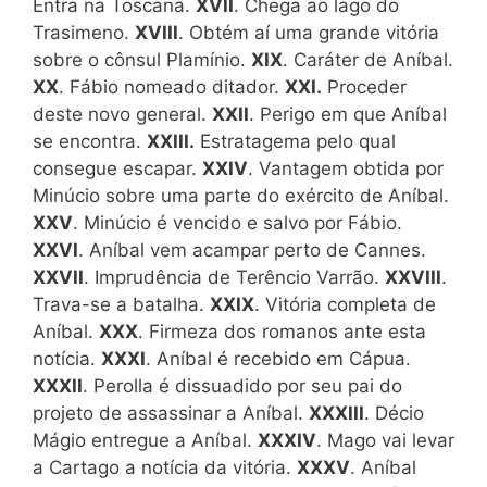
Entra na Toscana.
XVII
. Chega ao lago do
Trasimeno.
XVIII
. Obtém aí uma grande vitória
sobre o cônsul Plamínio.
XIX
. Caráter de Aníbal.
XX
. Fábio nomeado ditador.
XXI.
Proceder
deste novo general.
XXII
. Perigo em que Aníbal
se encontra.
XXIII.
Estratagema pelo qual
consegue escapar.
XXIV
. Vantagem obtida por
Minúcio sobre uma parte do exército de Aníbal.
XXV
. Minúcio é vencido e salvo por Fábio.
XXVI
. Aníbal vem acampar perto de Cannes.
XXVII
. Imprudência de Terêncio Varrão.
XXVIII
.
Trava-se a batalha.
XXIX
. Vitória completa de
Aníbal.
XXX
. Firmeza dos romanos ante esta
notícia.
XXXI
. Aníbal é recebido em Cápua.
XXXII
. Perolla é dissuadido por seu pai do
projeto de assassinar a Aníbal.
XXXIII
. Décio
Mágio entregue a Aníbal.
XXXIV
. Mago vai levar
a Cartago a notícia da vitória.
XXXV
. Aníbal