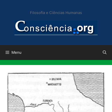
Pular
para
Filosofia e Ciências Humanas
o
conteúdo
Menu